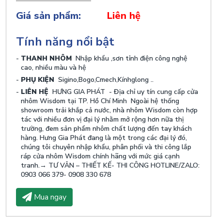
Giá sản phẩm:
Liên hệ
Tính năng nổi bật
THANH NHÔM
Nhập khẩu ,sơn tỉnh điện công nghệ
cao, nhiều màu và hệ
PHỤ KIỆN
Sigino,Bogo,Cmech,Kínhglong ..
LIÊN HỆ
HƯNG GIA PHÁT - Địa chỉ uy tín cung cấp cửa
nhôm Wisdom tại TP. Hồ Chí Minh Ngoài hệ thống
showroom trải khắp cả nước, nhà nhôm Wisdom còn hợp
tác với nhiều đơn vị đại lý nhằm mở rộng hơn nữa thị
trường, đem sản phẩm nhôm chất lượng đến tay khách
hàng. Hưng Gia Phát đang là một trong các đại lý đó,
chúng tôi chuyên nhập khẩu, phân phối và thi công lắp
ráp cửa nhôm Wisdom chính hãng với mức giá cạnh
tranh.→ TƯ VÂN – THIẾT KẾ- THI CÔNG HOTLINE/ZALO:
0903 066 379- 0908 330 678
Mua ngay