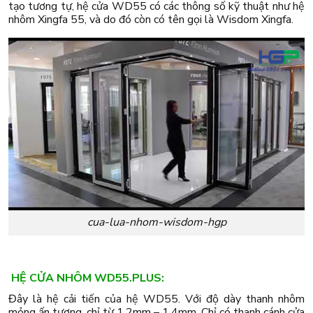
tạo tương tự, hệ cửa WD55 có các thông số kỹ thuật như hệ
nhôm Xingfa 55, và do đó còn có tên gọi là Wisdom Xingfa.
cua-lua-nhom-wisdom-hgp
HỆ CỬA NHÔM WD55.PLUS:
Đây là hệ cải tiến của hệ WD55. Với độ dày thanh nhôm
mỏng ấn tượng, chỉ từ 1.2mm – 1.4mm. Chỉ có thanh cánh cửa