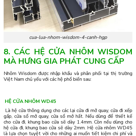
cua-lua-nhom-wisdom-4-canh-hgp
8. CÁC HỆ CỬA NHÔM WISDOM
MÀ HƯNG GIA PHÁT CUNG CẤP
Nhôm Wisdom được nhập khẩu và phân phối tại thị trường
Việt Nam chủ yếu với các hệ phổ biến sau:
HỆ CỬA NHÔM WD45
Là hệ cửa thông dụng cho các lại cửa đi mở quay, cửa đi xếp
gấp, cửa sổ mở quay, cửa sổ mở hất. Nếu dùng để thiết kế
cho cửa đi, khung bao cửa sẽ dày 1.4mm. Còn nếu dùng cho
hệ cửa đi, khung bao cửa sẽ dày 2mm. Hệ cửa nhôm WD45
là lựa chọn tuyệt vời cho những ai muốn tiết kiệm chi phí và