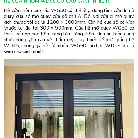
HỆ CỬA NHÔM WD50 CÓ CẦU CÁCH NHIỆT:
Hệ cửa nhôm cao cấp WG50 có thể ứng dụng làm cửa đi mở
quay, cửa sổ mở quay, cửa sổ chữ A. Đối với cửa đi mở quay,
kích thước tối đa là 1200 x 3000mm. Còn hệ cửa sổ có kích
thước tối đa tới 300 x 900mm. Cửa hệ mở quay WG50 có
thiết kế nẹp sập bên trong làm tăng thêm tính an toàn cũng
như những yêu cầu về thẩm mỹ. Tuy thiết kế khá giống hệ
WD45, nhưng giá hệ cửa nhôm WG50 cao hơn WD45, do có
kèm cầu cách nhiệt.