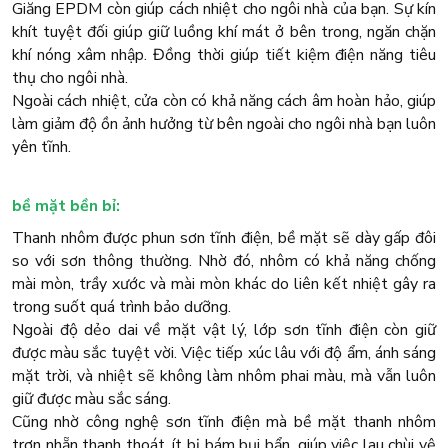
Giăng EPDM còn giúp cách nhiệt cho ngôi nhà của bạn. Sự kín
khít tuyệt đối giúp giữ luồng khí mát ở bên trong, ngăn chặn
khí nóng xâm nhập. Đồng thời giúp tiết kiệm điện năng tiêu
thụ cho ngôi nhà.
Ngoài cách nhiệt, cửa còn có khả năng cách âm hoàn hảo, giúp
làm giảm độ ồn ảnh hưởng từ bên ngoài cho ngôi nhà bạn luôn
yên tĩnh.
bề mặt bền bỉ:
Thanh nhôm được phun sơn tĩnh điện, bề mặt sẽ dày gấp đôi
so với sơn thông thường. Nhờ đó, nhôm có khả năng chống
mài mòn, trầy xước và mài mòn khác do liên kết nhiệt gây ra
trong suốt quá trình bảo dưỡng.
Ngoài độ dẻo dai về mặt vật lý, lớp sơn tĩnh điện còn giữ
được màu sắc tuyệt vời. Việc tiếp xúc lâu với độ ẩm, ánh sáng
mặt trời, và nhiệt sẽ không làm nhôm phai màu, mà vẫn luôn
giữ được màu sắc sáng.
Cũng nhờ công nghệ sơn tĩnh điện mà bề mặt thanh nhôm
trơn nhẵn thanh thoát, ít bị bám bụi bẩn, giúp việc lau chùi vệ