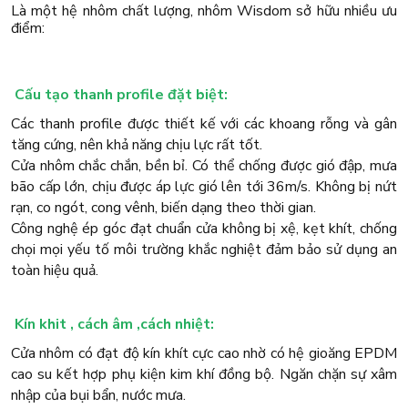
Là một hệ nhôm chất lượng, nhôm Wisdom sở hữu nhiều ưu
điểm:
Cấu tạo thanh profile đặt biệt:
Các thanh profile được thiết kế với các khoang rỗng và gân
tăng cứng, nên khả năng chịu lực rất tốt.
Cửa nhôm chắc chắn, bền bỉ. Có thể chống được gió đập, mưa
bão cấp lớn, chịu được áp lực gió lên tới 36m/s. Không bị nứt
rạn, co ngót, cong vênh, biến dạng theo thời gian.
Công nghệ ép góc đạt chuẩn cửa không bị xệ, kẹt khít, chống
chọi mọi yếu tố môi trường khắc nghiệt đảm bảo sử dụng an
toàn hiệu quả.
Kín khit , cách âm ,cách nhiệt:
Cửa nhôm có đạt độ kín khít cực cao nhờ có hệ gioăng EPDM
cao su kết hợp phụ kiện kim khí đồng bộ. Ngăn chặn sự xâm
nhập của bụi bẩn, nước mưa.