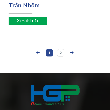
Trần Nhôm
Xem chi tiết
1
2