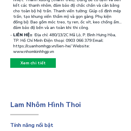
nhiệt. Thanh xương (thanh treo): Dùng để cố định và liên
kết các thanh nhôm, đảm bảo độ chắc chắn và cân bằng
cho toàn bộ hệ trần. Thanh viền tường: Giúp cố định mép
trần, tạo khung viền thẩm mỹ và gọn gàng. Phụ kiện
đồng bộ: Bao gồm móc treo, ty ren, ốc vít, keo chống ẩm…
đảm bảo độ bền và an toàn khi thi công.
LIÊN HỆ::
Địa chỉ: 480/13/2C Mã Lò, P. Bình Hưng Hòa,
TP. Hồ Chí Minh Điện thoại: 0903 066 379 Email:
https://cuanhomhgp.vn/lien-he/ Website:
www.nhomkinhhgp.vn
Xem chi tiết
Lam Nhôm Hình Thoi
Tính năng nổi bật