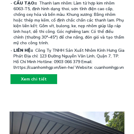
CẤU TẠO::
Thanh lam nhôm: Làm từ hợp kim nhôm
6063-T5, định hình dạng thoi, sơn tĩnh điện cao cấp,
chống oxy hóa và bền màu. Khung xương: Bằng nhôm
hoặc thép mạ kẽm, cố định chắc chắn các thanh lam. Phụ
kiện liên kết: Gồm vít, bulong, ke, nẹp nhôm giúp lắp ráp
linh hoạt, dễ thi công. Góc nghiêng lam: Có thể điều
chỉnh (thường 30°–45°) để che nắng, đón gió và tạo thẩm
mỹ cho công trình.
LIÊN HỆ::
Công Ty TNHH Sản Xuất Nhôm Kính Hưng Gia
Phát Địa chỉ: 123 Đường Nguyễn Văn Linh, Quận 7, TP.
Hồ Chí Minh Hotline: 0903 066 379 Email:
lhttps://cuanhomhgp.vn/lien-he/ Website: cuanhomhgp.vn
Xem chi tiết