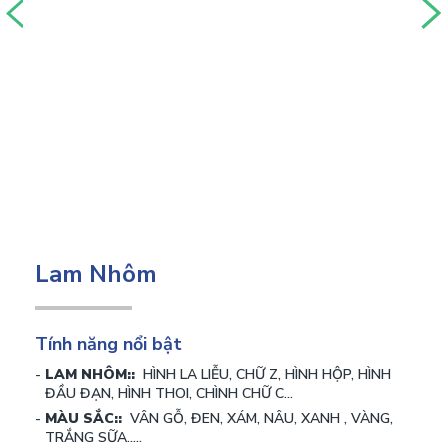
Lam Nhôm
Tính năng nổi bật
LAM NHÔM::
HÌNH LA LIỄU, CHỮ Z, HÌNH HỘP, HÌNH
ĐẦU ĐẠN, HÌNH THOI, CHÌNH CHỮ C...
MÀU SẮC::
VÂN GỖ, ĐEN, XÁM, NÂU, XANH , VÀNG,
TRẮNG SỮA.....