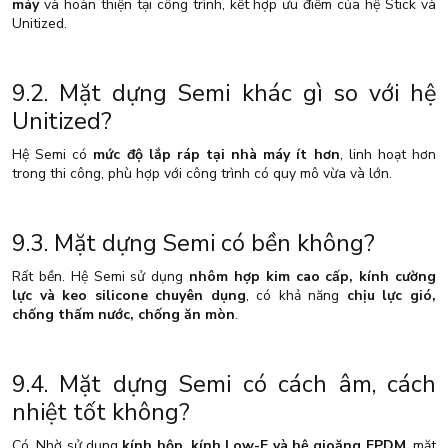
máy
và hoàn thiện tại công trình, kết hợp ưu điểm của hệ Stick và
Unitized.
9.2. Mặt dựng Semi khác gì so với hệ
Unitized?
Hệ Semi có
mức độ lắp ráp tại nhà máy ít hơn
, linh hoạt hơn
trong thi công, phù hợp với công trình có quy mô vừa và lớn.
9.3. Mặt dựng Semi có bền không?
Rất bền. Hệ Semi sử dụng
nhôm hợp kim cao cấp, kính cường
lực và keo silicone chuyên dụng
, có khả năng
chịu lực gió,
chống thấm nước, chống ăn mòn
.
9.4. Mặt dựng Semi có cách âm, cách
nhiệt tốt không?
Có. Nhờ sử dụng
kính hộp, kính Low-E và hệ gioăng EPDM
, mặt