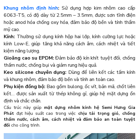
Khung nhôm định hình
:
Sử dụng hợp kim nhôm cao cấp
6063-T5, có độ dày từ 2.5mm – 3.5mm, được sơn tĩnh điện
hoặc anod hóa chống oxy hóa, đảm bảo độ bền và tính thẩm
mỹ cao.
Kính:
Thường sử dụng kính hộp hai lớp, kính cường lực hoặc
kính Low-E, giúp tăng khả năng cách âm, cách nhiệt và tiết
kiệm năng lượng.
Gioăng cao su EPDM:
Đảm bảo độ kín khít tuyệt đối, chống
thấm nước, chống bụi và giảm rung hiệu quả.
Keo silicone chuyên dụng:
Dùng để liên kết các tấm kính
và khung nhôm, đảm bảo độ bền và tính an toàn cao.
Phụ kiện đồng bộ:
Bao gồm bulong, ốc vít, bản mã, chốt liên
kết… được sản xuất từ thép không gỉ, giúp hệ mặt dựng ổn
định và chắc chắn.
Cấu trúc này giúp
mặt dựng nhôm kính hệ Semi Hưng Gia
Phát
đạt hiệu suất cao trong việc
chịu tải trọng gió, chống
thấm nước, cách âm, cách nhiệt và đảm bảo an toàn tuyệt
đối
cho công trình.