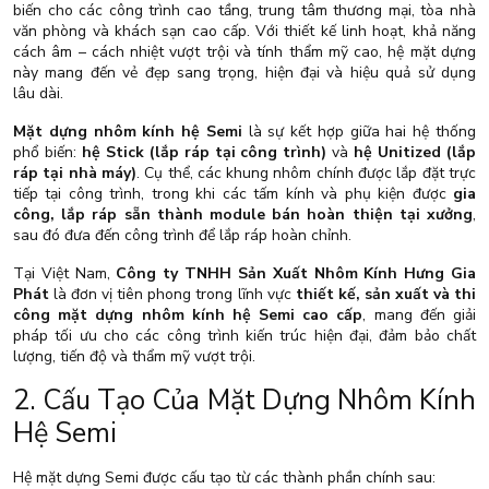
biến cho các công trình cao tầng, trung tâm thương mại, tòa nhà
văn phòng và khách sạn cao cấp. Với thiết kế linh hoạt, khả năng
cách âm – cách nhiệt vượt trội và tính thẩm mỹ cao, hệ mặt dựng
này mang đến vẻ đẹp sang trọng, hiện đại và hiệu quả sử dụng
lâu dài.
Mặt dựng nhôm kính hệ Semi
là sự kết hợp giữa hai hệ thống
phổ biến:
hệ Stick (lắp ráp tại công trình)
và
hệ Unitized (lắp
ráp tại nhà máy)
. Cụ thể, các khung nhôm chính được lắp đặt trực
tiếp tại công trình, trong khi các tấm kính và phụ kiện được
gia
công, lắp ráp sẵn thành module bán hoàn thiện tại xưởng
,
sau đó đưa đến công trình để lắp ráp hoàn chỉnh.
Tại Việt Nam,
Công ty TNHH Sản Xuất Nhôm Kính Hưng Gia
Phát
là đơn vị tiên phong trong lĩnh vực
thiết kế, sản xuất và thi
công mặt dựng nhôm kính hệ Semi cao cấp
, mang đến giải
pháp tối ưu cho các công trình kiến trúc hiện đại, đảm bảo chất
lượng, tiến độ và thẩm mỹ vượt trội.
2. Cấu Tạo Của Mặt Dựng Nhôm Kính
Hệ Semi
Hệ mặt dựng Semi được cấu tạo từ các thành phần chính sau: