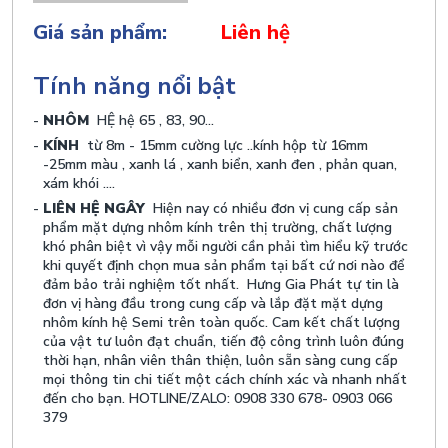
Giá sản phẩm:
Liên hệ
Tính năng nổi bật
NHÔM
HỆ hệ 65 , 83, 90...
KÍNH
từ 8m - 15mm cường lực ..kính hộp từ 16mm
-25mm màu , xanh lá , xanh biển, xanh đen , phản quan,
xám khói ....
LIÊN HỆ NGÂY
Hiện nay có nhiều đơn vị cung cấp sản
phẩm mặt dựng nhôm kính trên thị trường, chất lượng
khó phân biệt vì vậy mỗi người cần phải tìm hiểu kỹ trước
khi quyết định chọn mua sản phẩm tại bất cứ nơi nào để
đảm bảo trải nghiệm tốt nhất. Hưng Gia Phát tự tin là
đơn vị hàng đầu trong cung cấp và lắp đặt mặt dựng
nhôm kính hệ Semi trên toàn quốc. Cam kết chất lượng
của vật tư luôn đạt chuẩn, tiến độ công trình luôn đúng
thời hạn, nhân viên thân thiện, luôn sẵn sàng cung cấp
mọi thông tin chi tiết một cách chính xác và nhanh nhất
đến cho bạn. HOTLINE/ZALO: 0908 330 678- 0903 066
379