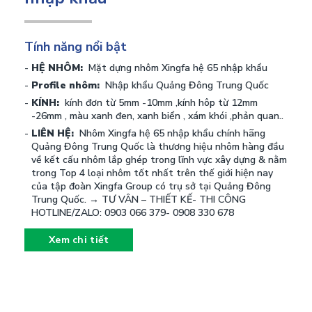
nhập khẩu
Tính năng nổi bật
HỆ NHÔM:
Mặt dựng nhôm Xingfa hệ 65 nhập khẩu
Profile nhôm:
Nhập khẩu Quảng Đông Trung Quốc
KÍNH:
kính đơn từ 5mm -10mm ,kính hôp từ 12mm
-26mm , màu xanh đen, xanh biển , xám khói ,phản quan..
LIÊN HỆ:
Nhôm Xingfa hệ 65 nhập khẩu chính hãng
Quảng Đông Trung Quốc là thương hiệu nhôm hàng đầu
về kết cấu nhôm lắp ghép trong lĩnh vực xây dựng & nằm
trong Top 4 loại nhôm tốt nhất trên thế giới hiện nay
của tập đoàn Xingfa Group có trụ sở tại Quảng Đông
Trung Quốc. → TƯ VÂN – THIẾT KẾ- THI CÔNG
HOTLINE/ZALO: 0903 066 379- 0908 330 678
Xem chi tiết