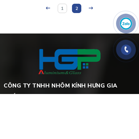
1
2
CÔNG TY TNHH NHÔM KÍNH HƯNG GIA
PHÁT
Địa chỉ
480/13/2C Mã Lò, Phường Bình Hưng Hòa A, Quận Bình Tân,
Thành phố Hồ Chí Minh