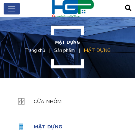
MẶT DỰNG
Trang chủ
Sản phẩm
MẶT DỰNG
CỬA NHÔM
MẶT DỰNG