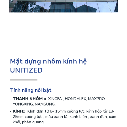
Mặt dựng nhôm kính hệ
UNITIZED
Tính năng nổi bật
THANH NHÔM ::
XINGFA , HONDALEX, MAXPRO,
YONGXING, NAMSUNG..
KÍNH::
KÍnh đơn từ 8- 15mm cường lực, kính hộp từ 18-
25mm cường lực , màu xanh lá, xanh biển , xanh đen, xám
khói, phản quang..