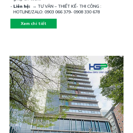
ghép an toàn..
Liên hệ:
→ TƯ VÂN – THIẾT KẾ- THI CÔNG :
HOTLINE/ZALO: 0903 066 379- 0908 330 678
Xem chi tiết