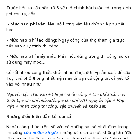
Trước hết, ta cần nắm rõ 3 yếu tố chính bắt buộc có trong kinh
phí chi trả, gồm
-
Mức hao phí vật liệu:
số lượng vật liệu chính và phụ tiêu
hao
-
Mức hao phí lao động:
Ngày công của thợ tham gia trực
tiếp vào quy trình thi công
-
Mức hao phí máy móc:
Máy móc dùng trong thi công, số ca
sử dụng máy móc,...
Có rất nhiều công thức khác nhau được đơn vị sản xuất đề cập.
Tuy thế, phổ thông nhất hiện nay là bạn cứ cộng tất cả yếu tố
vào với nhau như:
Nguyên liệu đầu vào + Chi phí nhân công + Chi phí khấu hao
thiết bị + chi phí nhà xưởng + chi phí VAT nguyên liệu + Phụ
kiện + nhân công thi công, vận chuyển và khảo sát.
Những điều kiện dẫn tới sai số
Ngoài công thức trên, sẽ vẫn có những sai số nhất định trong
thi công
cửa nhôm xingfa
,
nhưng xê dịch ở mức không lớn. Yếu
tố này phụ thuộc vào những tác động chủ động như: diện tích