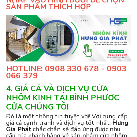
SẢN PHẨM THÍCH HỢP
HOTLINE: 0908 330 678 - 0903
066 379
4. GIÁ CẢ VÀ DỊCH VỤ CỬA
NHÔM KINH TẠI BÌNH PHƯƠC
CỬA CHÚNG TÔI
Đó là một thông tin tuyệt vời! Với cung cấp
giá cả cạnh tranh và dịch vụ tốt nhất,
Hưng
Gia Phát
chắc chắn sẽ đáp ứng được nhu
cầu của khách hàng về sản phẩm cửa nhôm