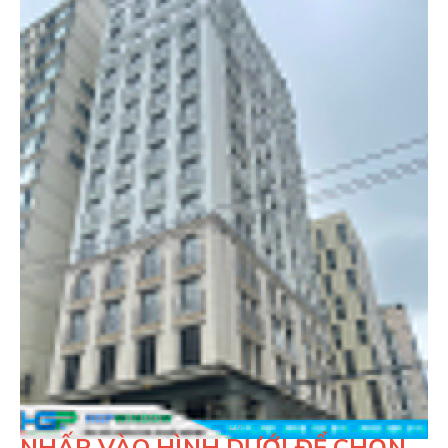
NHẤP VÀO HÌNH DƯỚI ĐỂ CHỌN