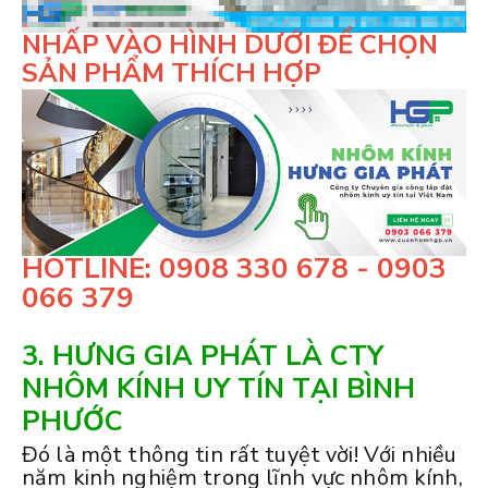
NHẤP VÀO HÌNH DƯỚI ĐỂ CHỌN
SẢN PHẨM THÍCH HỢP
HOTLINE: 0908 330 678 - 0903
066 379
3. HƯNG GIA PHÁT LÀ CTY
NHÔM KÍNH UY TÍN TẠI BÌNH
PHƯỚC
Đó là một thông tin rất tuyệt vời! Với nhiều
năm kinh nghiệm trong lĩnh vực nhôm kính,