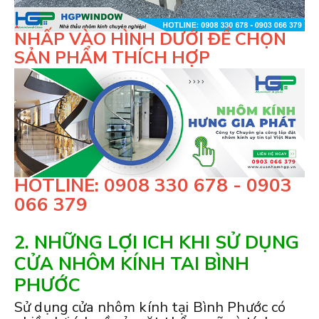
NHẤP VÀO HÌNH DƯỚI ĐỂ CHỌN
SẢN PHẨM THÍCH HỢP
HOTLINE: 0908 330 678 - 0903
066 379
2. NHỮNG LỢI ICH KHI SỬ DỤNG
CỬA NHÔM KÍNH TAI BÌNH
PHƯỚC
Sử dụng cửa nhôm kính tại Bình Phước có