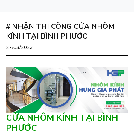
# NHẬN THI CÔNG CỬA NHÔM
KÍNH TẠI BÌNH PHƯỚC
27/03/2023
CỬA NHÔM KÍNH TẠI BÌNH
PHƯỚC