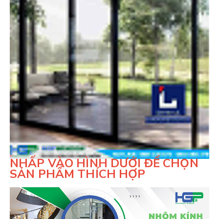
NHẤP VÀO HÌNH DƯỚI ĐỂ CHỌN
SẢN PHẨM THÍCH HỢP