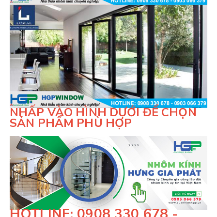
NHẤP VÀO HÌNH DƯỚI ĐỂ CHỌN
SẢN PHẨM PHÙ HỢP
HOTLINE: 0908 330 678 -