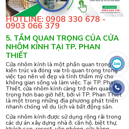
HOTLINE: 0908 330 678 -
0903 066 379
5. TẦM QUAN TRỌNG CỦA CỬA
NHÔM KÍNH TẠI TP. PHAN
THIẾT
Cửa nhôm kính là một phần quan trọng của
kiến trúc và đóng vai trò quan trọng trong
việc tạo nên vẻ đẹp và tính thẩm mỹ cho
không gian sống và làm việc. Tại TP. Phan
Thiết, cửa nhôm kính càng trở nên quan
trọng hơn bao giờ hết, bởi vì TP. Phan Thiết
là một trong những địa phương phát triển
nhanh chóng về du lịch và bất động sản.
Cửa nhôm kính được sử dụng rộng rãi trong
các dự án xây dựng nhà ở, căn hộ, biệt thự,
khách sạn, resort, văn phòng, cửa hàng,