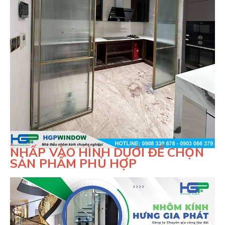
NHẤP VÀO HÌNH DƯỚI ĐỂ CHỌN
SẢN PHẨM PHÙ HỢP