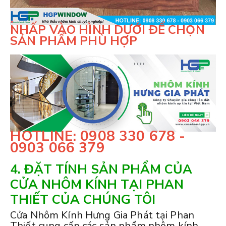
NHẤP VÀO HÌNH DƯỚI ĐỂ CHỌN
SẢN PHẨM PHÙ HỢP
HOTLINE: 0908 330 678 -
0903 066 379
4. ĐẶT TÍNH SẢN PHẨM CỦA
CỬA NHÔM KÍNH TẠI PHAN
THIẾT CỦA CHÚNG TÔI
Cửa Nhôm Kính Hưng Gia Phát tại Phan
Thiết cung cấp các sản phẩm nhôm kính