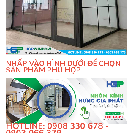
NHẤP VÀO HÌNH DƯỚI ĐỂ CHỌN
SẢN PHẨM PHÙ HỢP
HOTLINE: 0908 330 678 -
0903 066 379