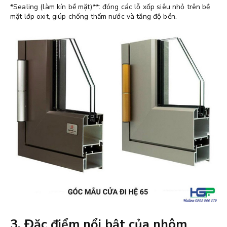
*Sealing (làm kín bề mặt)**: đóng các lỗ xốp siêu nhỏ trên bề
mặt lớp oxit, giúp chống thấm nước và tăng độ bền.
3. Đặc điểm nổi bật của nhôm