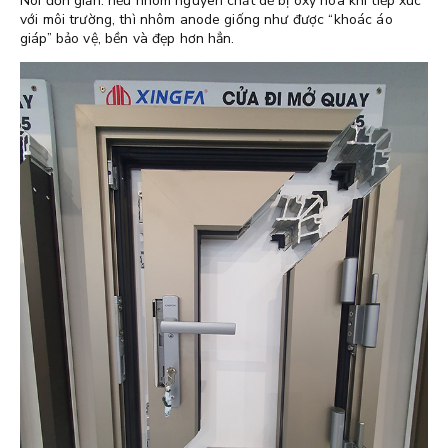
Nói đơn giản: nếu nhôm nguyên chất dễ bị oxy hóa khi tiếp xúc
với môi trường, thì nhôm anode giống như được “khoác áo
giáp” bảo vệ, bền và đẹp hơn hẳn.