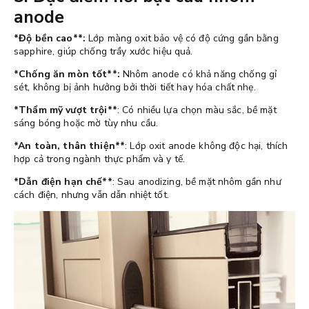
anode
*Độ bền cao**:
Lớp màng oxit bảo vệ có độ cứng gần bằng
sapphire, giúp chống trầy xước hiệu quả.
*Chống ăn mòn tốt**:
Nhôm anode có khả năng chống gỉ
sét, không bị ảnh hưởng bởi thời tiết hay hóa chất nhẹ.
*Thẩm mỹ vượt trội**
: Có nhiều lựa chọn màu sắc, bề mặt
sáng bóng hoặc mờ tùy nhu cầu.
*An toàn, thân thiện**
: Lớp oxit anode không độc hại, thích
hợp cả trong ngành thực phẩm và y tế.
*Dẫn điện hạn chế**
: Sau anodizing, bề mặt nhôm gần như
cách điện, nhưng vẫn dẫn nhiệt tốt.