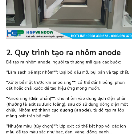
2. Quy trình tạo ra nhôm anode
Để tạo ra nhôm anode, người ta thường trải qua các bước:
*Làm sạch bề mặt nhôm**: loại bỏ dầu mỡ, bụi bẩn và tạp chất.
*Xử lý bề mặt trước khi anodizing**: có thể đánh bóng, phun
cát hoặc chải xước để tạo hiệu ứng mong muốn.
*Anodizing (điện phân)**: cho nhôm vào dung dịch điện phân
(thường là axit sulfuric loãng), sau đó sử dụng dòng điện một
chiều. Nhôm trở thành
cực dương (anode)
, từ đó tạo ra lớp
màng oxit trên bề mặt.
*Nhuộm màu (tùy chọn)**: lớp oxit có thể kết hợp với các ion
màu để tạo màu sắc như bạc, đen, vàng, đồng, xanh,…