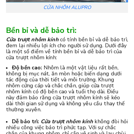
CỬA NHÔM ALUPRO
Bền bỉ và dễ bảo trì:
Cửa trượt nhôm kính
có tính bền bỉ và dễ bảo trì,
đem lại nhiều lợi ích cho người sử dụng. Dưới đây
là một số điểm về tính bền bỉ và dễ bảo trì của
cửa trượt nhôm kính:
Độ bền cao:
Nhôm là một vật liệu rất bền,
không bị mục nát, ăn mòn hoặc biến dạng dưới
tác động của thời tiết và môi trường. Khung
nhôm cứng cáp và chắc chắn, giúp cửa trượt
nhôm kính có độ bền cao và tuổi thọ dài. Điều
này đảm bảo rằng cửa trượt nhôm kính sẽ kéo
dài thời gian sử dụng và không yêu cầu thay thế
thường xuyên.
Dễ bảo trì:
Cửa trượt nhôm kính
không đòi hỏi
nhiều công việc bảo trì phức tạp. Với sự chắc
chắn của khung nhôm, chỉ cần vệ sinh và lau chùi