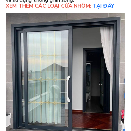
và sử dụng không gian sống.
XEM THÊM CÁC LOẠI CỬA NHÔM:
TẠI ĐÂY