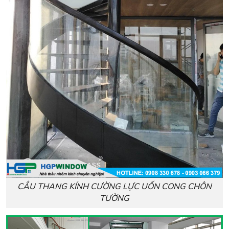
CẦU THANG KÍNH CƯỜNG LỰC UỐN CONG CHÔN
TƯỜNG