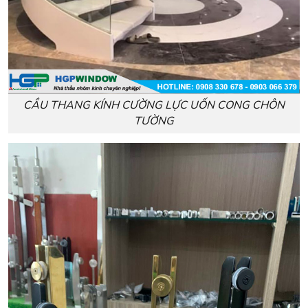
CẦU THANG KÍNH CƯỜNG LỰC UỐN CONG CHÔN
TƯỜNG