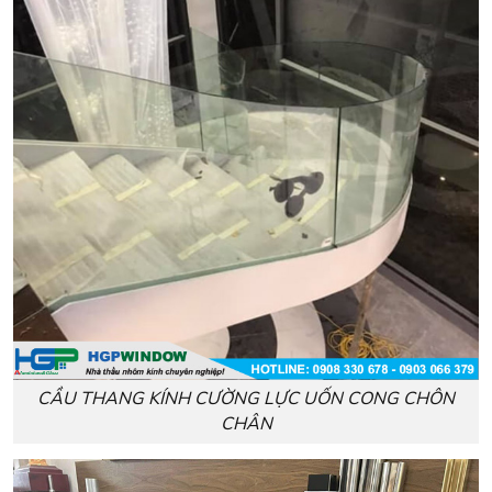
CẦU THANG KÍNH CƯỜNG LỰC UỐN CONG CHÔN
CHÂN