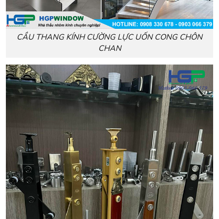
CẦU THANG KÍNH CƯỜNG LỰC UỐN CONG CHÔN
CHAN