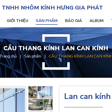
 TNHH NHÔM KÍNH HƯNG GIA PHÁT
GIỚI THIỆU
SẢN PHẨM
BÁO GIÁ
ALBUM
CẦU THANG KÍNH LAN CAN KÍNH
Trang chủ
Sản phẩm
CẦU THANG KÍNH LAN CAN KÍN
Lan can kính