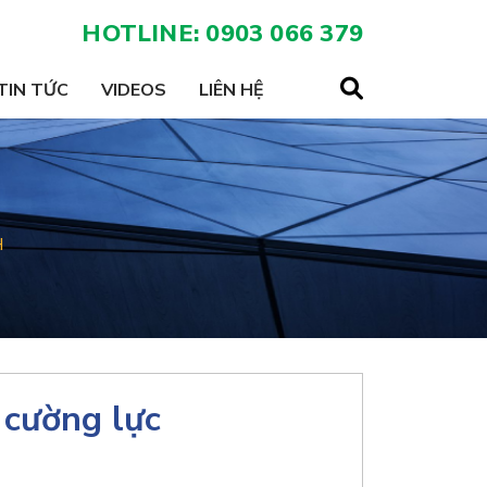
HOTLINE: 0903 066 379
TIN TỨC
VIDEOS
LIÊN HỆ
H
 cường lực