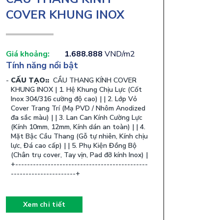
COVER KHUNG INOX
Giá khoảng:
1.688.888
VND/m2
Tính năng nổi bật
CẤU TẠO::
CẦU THANG KÍNH COVER
KHUNG INOX | 1. Hệ Khung Chịu Lực (Cốt
Inox 304/316 cường độ cao) | | 2. Lớp Vỏ
Cover Trang Trí (Mạ PVD / Nhôm Anodized
đa sắc màu) | | 3. Lan Can Kính Cường Lực
(Kính 10mm, 12mm, Kính dán an toàn) | | 4.
Mặt Bậc Cầu Thang (Gỗ tự nhiên, Kính chịu
lực, Đá cao cấp) | | 5. Phụ Kiện Đồng Bộ
(Chân trụ cover, Tay vịn, Pad đỡ kính Inox) |
+---------------------------------------------
----------------------+ ​
Xem chi tiết