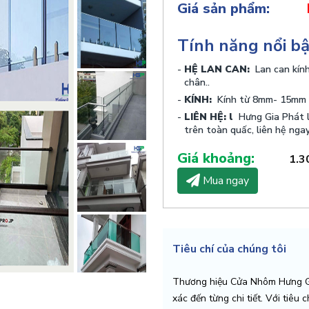
Giá sản phẩm:
Tính năng nổi b
HỆ LAN CAN:
Lan can kính 
chân..
KÍNH:
Kính từ 8mm- 15mm , 
LIÊN HỆ: l
Hưng Gia Phát l
trên toàn quấc, liên hệ nga
Giá khoảng:
1.3
Mua ngay
Tiêu chí của chúng tôi
Thương hiệu Cửa Nhôm Hưng Gi
xác đến từng chi tiết. Với tiêu 