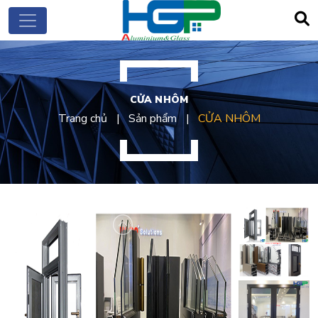
CỬA NHÔM
Trang chủ
Sản phẩm
CỬA NHÔM