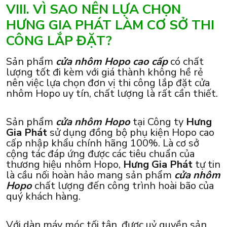
VIII. VÌ SAO NÊN LỰA CHỌN
HƯNG GIA PHÁT LÀM CƠ SỞ THI
CÔNG LẮP ĐẶT?
Sản phẩm
cửa nhôm Hopo cao cấp
có chất
lượng tốt đi kèm với giá thành không hề rẻ
nên việc lựa chọn đơn vị thi công lắp đặt cửa
nhôm Hopo uy tín, chất lượng là rất cần thiết.
Sản phẩm
cửa nhôm Hopo
tại Công ty
Hưng
Gia Phát
sử dụng đồng bộ phụ kiện Hopo cao
cấp nhập khẩu chính hãng 100%. Là cơ sở
cộng tác đáp ứng được các tiêu chuẩn của
thương hiệu nhôm Hopo,
Hưng Gia Phát
tự tin
là cầu nối hoàn hảo mang sản phẩm
cửa nhôm
Hopo
chất lượng đến công trình hoài bão của
quý khách hàng.
Với dàn máy móc tối tân, được uỷ quyền sản