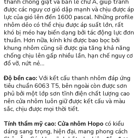
thanh chống giật và bản lề chữ A, giúp tránh
được các nguy cơ gió dập mạnh và chịu được áp
lực của gió lên đến 1600 pascal. Những profile
nhôm dẻo có thể chịu được áp suất lớn, rất
khó bị méo hay biến dạng bởi tác động lực đơn
thuần. Hơn nữa, kính khi được bao bọc bởi
khung nhôm cũng sẽ được gia tăng khả năng
chống chịu lên gấp nhiều lần, hạn chế nguy cơ
đổ vỡ, nứt nẻ…
Độ bền cao:
Với kết cấu thanh nhôm đáp ứng
tiêu chuẩn 6063 T5, bên ngoài còn được sơn
phủ bởi một lớp sơn tĩnh điện chất lượng cao
nên cửa nhôm luôn giữ được kết cấu và màu
sắc, chịu được mọi thời tiết.
Tính thẩm mỹ cao:
Cửa nhôm Hopo
có kiểu
dáng sang trọng, hiện đại, mang phong cách