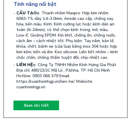
Tính năng nổi bật
CẤU TẠO::
Thanh nhôm Maxpro: Hợp kim nhôm
6063-T5, dày 1.4–3.0mm, Anode cao cấp, chống oxy
hóa, bền màu. Kính: Kính cường lực hoặc kính dán an
toàn (6–24mm), có thể chọn kính trong, mờ, màu,
Low-E. Gioăng EPDM: Kín khít, chống ồn, chống nước,
cách âm – cách nhiệt tốt. Phụ kiện: Tay nắm, bản lề,
khóa, chốt, bánh xe (cửa lùa) bằng inox 304 hoặc hợp
kim kẽm, bền và êm. Keo silicone: Liên kết nhôm – kính
chắc chắn, chống thấm tuyệt đối, chịu nhiệt cao.
LIÊN HỆ::
Công Ty TNHH Nhôm Kính Hưng Gia Phát
Địa chỉ: 480/13/2C Mã Lò , P.bhha, TP. Hồ Chí Minh
Hotline: 0903 066 379 Email:
https://cuanhomhgp.vn/lien-he/ Website:
cuanhomhgp.vn
Xem chi tiết