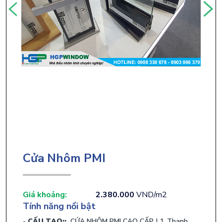
Cửa Nhôm PMI
Giá khoảng:
2.380.000
VND/m2
Tính năng nổi bật
CẤU TẠO::
​ CỬA NHÔM PMI CAO CẤP | 1. Thanh