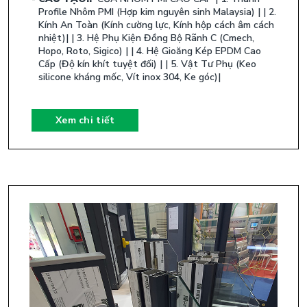
Profile Nhôm PMI (Hợp kim nguyên sinh Malaysia) | | 2.
Kính An Toàn (Kính cường lực, Kính hộp cách âm cách
nhiệt)| | 3. Hệ Phụ Kiện Đồng Bộ Rãnh C (Cmech,
Hopo, Roto, Sigico) | | 4. Hệ Gioăng Kép EPDM Cao
Cấp (Độ kín khít tuyệt đối) | | 5. Vật Tư Phụ (Keo
silicone kháng mốc, Vít inox 304, Ke góc)| ​
Xem chi tiết