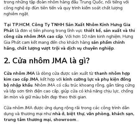
trong những tập đoàn nhôm hàng đầu Trung Quốc, nổi tiếng với
công nghệ ép đùn tiên tiến và quy trình kiểm soát chất lượng
nghiêm ngặt.
Tại TP.HCM
,
Công Ty TNHH Sản Xuất Nhôm Kính Hưng Gia
Phát
là đơn vị tiên phong trong lĩnh vực
thiết kế, sản xuất và thi
công cửa nhôm JMA cao cấp
. Với hơn 10 năm kinh nghiệm, Hưng
Gia Phát cam kết mang đến cho khách hàng
sản phẩm chính
hãng, chất lượng vượt trội và dịch vụ chuyên nghiệp
.
2. Cửa nhôm JMA là gì?
Cửa nhôm JMA
là dòng cửa được sản xuất từ
thanh nhôm hợp
kim cao cấp JMA
, kết hợp với
kính cường lực và phụ kiện đồng
bộ nhập khẩu
. Nhôm JMA có cấu trúc khoang rỗng, gân tăng cứng
và lớp sơn tĩnh điện cao cấp, giúp cửa có khả năng chịu lực, chống
ăn mòn và giữ màu bền đẹp theo thời gian.
Cửa nhôm JMA được ứng dụng rộng rãi trong các công trình dân
dụng và thương mại như
nhà ở, biệt thự, văn phòng, khách sạn,
trung tâm thương mại, showroom
…