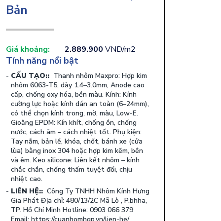
Bản
Giá khoảng:
2.889.900
VND/m2
Tính năng nổi bật
CẤU TẠO::
Thanh nhôm Maxpro: Hợp kim
nhôm 6063-T5, dày 1.4–3.0mm, Anode cao
cấp, chống oxy hóa, bền màu. Kính: Kính
cường lực hoặc kính dán an toàn (6–24mm),
có thể chọn kính trong, mờ, màu, Low-E.
Gioăng EPDM: Kín khít, chống ồn, chống
nước, cách âm – cách nhiệt tốt. Phụ kiện:
Tay nắm, bản lề, khóa, chốt, bánh xe (cửa
lùa) bằng inox 304 hoặc hợp kim kẽm, bền
và êm. Keo silicone: Liên kết nhôm – kính
chắc chắn, chống thấm tuyệt đối, chịu
nhiệt cao.
LIÊN HỆ::
Công Ty TNHH Nhôm Kính Hưng
Gia Phát Địa chỉ: 480/13/2C Mã Lò , P.bhha,
TP. Hồ Chí Minh Hotline: 0903 066 379
Email: https://cuanhomhgp.vn/lien-he/