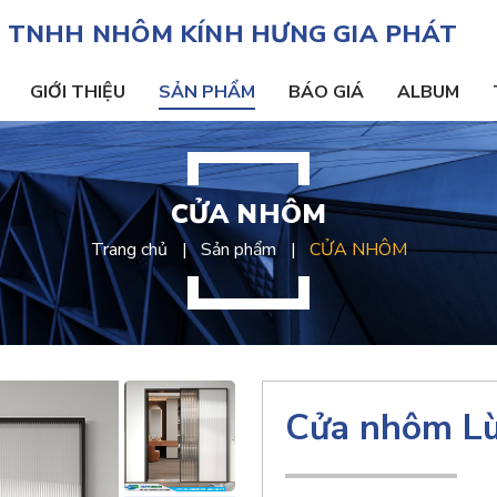
 TNHH NHÔM KÍNH HƯNG GIA PHÁT
GIỚI THIỆU
SẢN PHẨM
BÁO GIÁ
ALBUM
CỬA NHÔM
Trang chủ
Sản phẩm
CỬA NHÔM
Cửa nhôm L