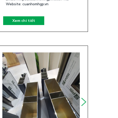
Website: cuanhomhgp.vn
Xem chi tiết