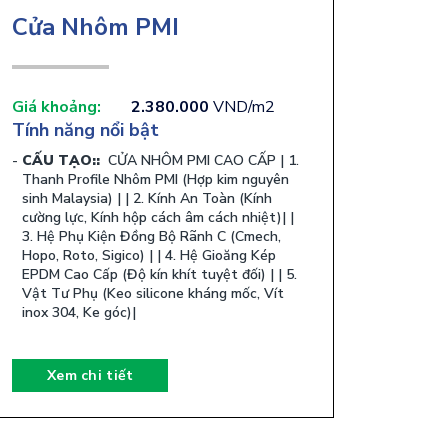
Cửa Nhôm PMI
Giá khoảng:
2.380.000
VND/m2
Tính năng nổi bật
CẤU TẠO::
​ CỬA NHÔM PMI CAO CẤP | 1.
Thanh Profile Nhôm PMI (Hợp kim nguyên
sinh Malaysia) | | 2. Kính An Toàn (Kính
cường lực, Kính hộp cách âm cách nhiệt)| |
3. Hệ Phụ Kiện Đồng Bộ Rãnh C (Cmech,
Hopo, Roto, Sigico) | | 4. Hệ Gioăng Kép
EPDM Cao Cấp (Độ kín khít tuyệt đối) | | 5.
Vật Tư Phụ (Keo silicone kháng mốc, Vít
inox 304, Ke góc)| ​
Xem chi tiết