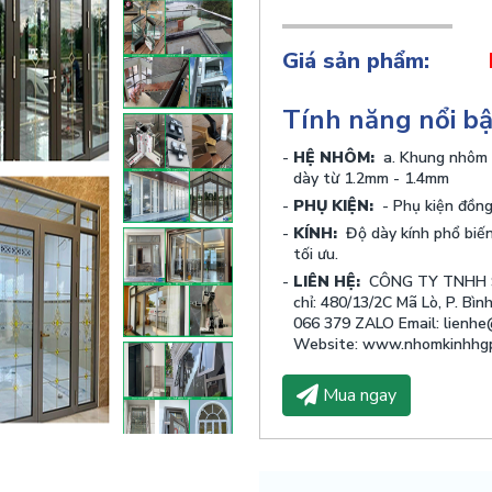
Giá sản phẩm:
Tính năng nổi b
HỆ NHÔM:
a. Khung nhôm 
dày từ 1.2mm - 1.4mm
PHỤ KIỆN:
- Phụ kiện đồng
KÍNH:
Độ dày kính phổ biế
tối ưu.
LIÊN HỆ:
CÔNG TY TNHH 
chỉ: 480/13/2C Mã Lò, P. Bì
066 379 ZALO Email: lienh
Website: www.nhomkinhhgp
Mua ngay