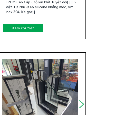
EPDM Cao Cấp (Độ kín khít tuyệt đối) | | 5.
Vật Tư Phụ (Keo silicone kháng mốc, Vít
inox 304, Ke góc)| ​
Xem chi tiết