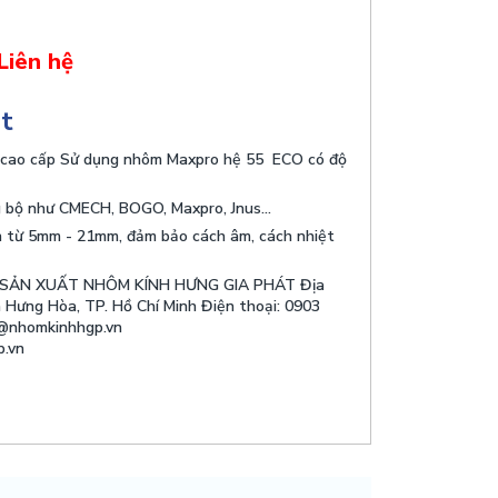
Liên hệ
ật
cao cấp Sử dụng nhôm Maxpro hệ 55 ECO có độ
 bộ như CMECH, BOGO, Maxpro, Jnus...
n từ 5mm - 21mm, đảm bảo cách âm, cách nhiệt
SẢN XUẤT NHÔM KÍNH HƯNG GIA PHÁT Địa
nh Hưng Hòa, TP. Hồ Chí Minh Điện thoại: 0903
e@nhomkinhhgp.vn
.vn