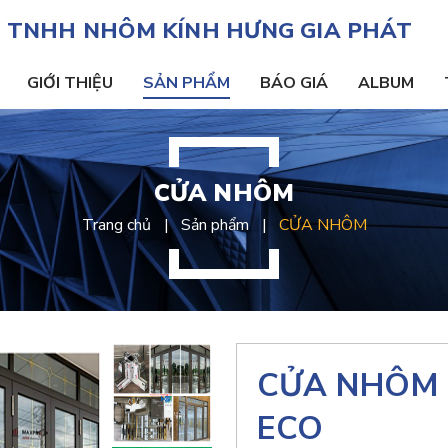
 TNHH NHÔM KÍNH HƯNG GIA PHÁT
GIỚI THIỆU
SẢN PHẨM
BÁO GIÁ
ALBUM
CỬA NHÔM
Trang chủ
Sản phẩm
CỬA NHÔM
CỬA NHÔM 
ECO