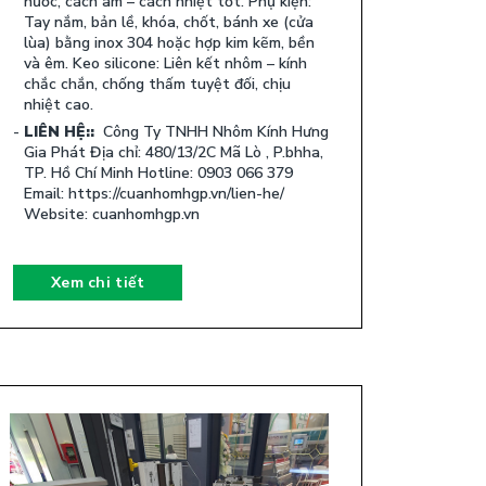
nước, cách âm – cách nhiệt tốt. Phụ kiện:
Tay nắm, bản lề, khóa, chốt, bánh xe (cửa
lùa) bằng inox 304 hoặc hợp kim kẽm, bền
và êm. Keo silicone: Liên kết nhôm – kính
chắc chắn, chống thấm tuyệt đối, chịu
nhiệt cao.
LIÊN HỆ::
Công Ty TNHH Nhôm Kính Hưng
Gia Phát Địa chỉ: 480/13/2C Mã Lò , P.bhha,
TP. Hồ Chí Minh Hotline: 0903 066 379
Email: https://cuanhomhgp.vn/lien-he/
Website: cuanhomhgp.vn
Xem chi tiết