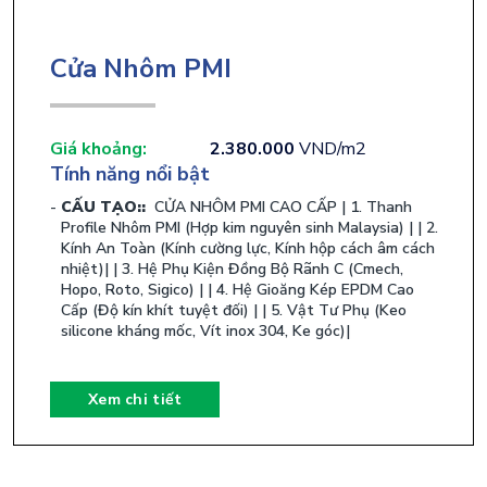
Cửa Nhôm PMI
Giá khoảng:
2.380.000
VND/m2
Tính năng nổi bật
CẤU TẠO::
​ CỬA NHÔM PMI CAO CẤP | 1. Thanh
Profile Nhôm PMI (Hợp kim nguyên sinh Malaysia) | | 2.
Kính An Toàn (Kính cường lực, Kính hộp cách âm cách
nhiệt)| | 3. Hệ Phụ Kiện Đồng Bộ Rãnh C (Cmech,
Hopo, Roto, Sigico) | | 4. Hệ Gioăng Kép EPDM Cao
Cấp (Độ kín khít tuyệt đối) | | 5. Vật Tư Phụ (Keo
silicone kháng mốc, Vít inox 304, Ke góc)| ​
Xem chi tiết