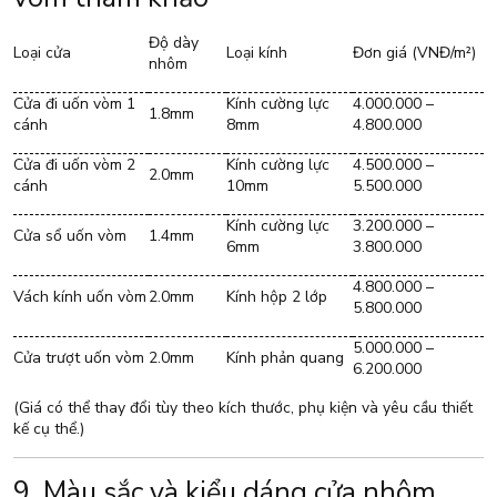
Độ dày
Loại cửa
Loại kính
Đơn giá (VNĐ/m²)
nhôm
Cửa đi uốn vòm 1
Kính cường lực
4.000.000 –
1.8mm
cánh
8mm
4.800.000
Cửa đi uốn vòm 2
Kính cường lực
4.500.000 –
2.0mm
cánh
10mm
5.500.000
Kính cường lực
3.200.000 –
Cửa sổ uốn vòm
1.4mm
6mm
3.800.000
4.800.000 –
Vách kính uốn vòm
2.0mm
Kính hộp 2 lớp
5.800.000
5.000.000 –
Cửa trượt uốn vòm
2.0mm
Kính phản quang
6.200.000
(Giá có thể thay đổi tùy theo kích thước, phụ kiện và yêu cầu thiết
kế cụ thể.)
9. Màu sắc và kiểu dáng cửa nhôm