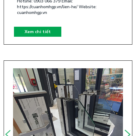
Hotline: 0903 066 379 Email:
https://cuanhomhgp.vn/lien-he/ Website:
cuanhomhgp.vn
Xem chi tiết