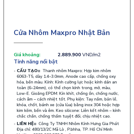
Cửa Nhôm Maxpro Nhật Bản
Giá khoảng:
2.889.900
VND/m2
Tính năng nổi bật
CẤU TẠO::
Thanh nhôm Maxpro: Hợp kim nhôm
6063-T5, dày 1.4–3.0mm, Anode cao cấp, chống oxy
hóa, bền màu. Kính: Kính cường lực hoặc kính dán an
toàn (6–24mm), có thể chọn kính trong, mờ, màu,
Low-E. Gioăng EPDM: Kín khít, chống ồn, chống nước,
cách âm – cách nhiệt tốt. Phụ kiện: Tay nắm, bản lề,
khóa, chốt, bánh xe (cửa lùa) bằng inox 304 hoặc hợp
kim kẽm, bền và êm. Keo silicone: Liên kết nhôm – kính
chắc chắn, chống thấm tuyệt đối, chịu nhiệt cao.
LIÊN HỆ::
Công Ty TNHH Nhôm Kính Hưng Gia Phát
Địa chỉ: 480/13/2C Mã Lò , P.bhha, TP. Hồ Chí Minh