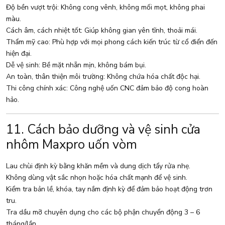
Độ bền vượt trội: Không cong vênh, không mối mọt, không phai
màu.
Cách âm, cách nhiệt tốt: Giúp không gian yên tĩnh, thoải mái.
Thẩm mỹ cao: Phù hợp với mọi phong cách kiến trúc từ cổ điển đến
hiện đại.
Dễ vệ sinh: Bề mặt nhẵn mịn, không bám bụi.
An toàn, thân thiện môi trường: Không chứa hóa chất độc hại.
Thi công chính xác: Công nghệ uốn CNC đảm bảo độ cong hoàn
hảo.
11. Cách bảo dưỡng và vệ sinh cửa
nhôm Maxpro uốn vòm
Lau chùi định kỳ bằng khăn mềm và dung dịch tẩy rửa nhẹ.
Không dùng vật sắc nhọn hoặc hóa chất mạnh để vệ sinh.
Kiểm tra bản lề, khóa, tay nắm định kỳ để đảm bảo hoạt động trơn
tru.
Tra dầu mỡ chuyên dụng cho các bộ phận chuyển động 3 – 6
tháng/lần.