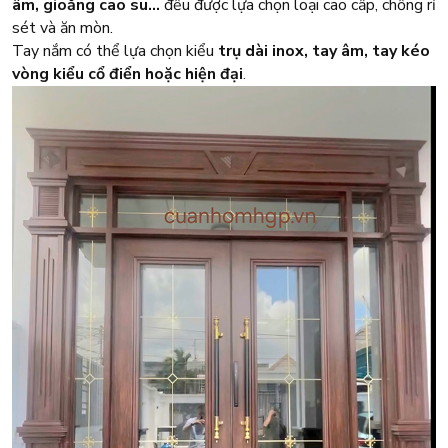
âm, gioăng cao su…
đều được lựa chọn loại cao cấp, chống rỉ
sét và ăn mòn.
Tay nắm có thể lựa chọn kiểu
trụ dài inox, tay âm, tay kéo
vòng kiểu cổ điển hoặc hiện đại
.