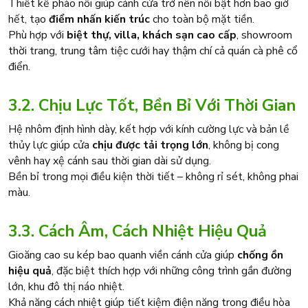
Thiết kế phào nổi giúp cánh cửa trở nên nổi bật hơn bao giờ
hết, tạo
điểm nhấn kiến trúc
cho toàn bộ mặt tiền.
Phù hợp với
biệt thự, villa, khách sạn cao cấp
, showroom
thời trang, trung tâm tiệc cưới hay thậm chí cả quán cà phê cổ
điển.
3.2. Chịu Lực Tốt, Bền Bỉ Với Thời Gian
Hệ nhôm định hình dày, kết hợp với kính cường lực và bản lề
thủy lực giúp cửa
chịu được tải trọng lớn
, không bị cong
vênh hay xệ cánh sau thời gian dài sử dụng.
Bền bỉ trong mọi điều kiện thời tiết – không rỉ sét, không phai
màu.
3.3. Cách Âm, Cách Nhiệt Hiệu Quả
Gioăng cao su kép bao quanh viền cánh cửa giúp
chống ồn
hiệu quả
, đặc biệt thích hợp với những công trình gần đường
lớn, khu đô thị náo nhiệt.
Khả năng cách nhiệt giúp tiết kiệm điện năng trong điều hòa