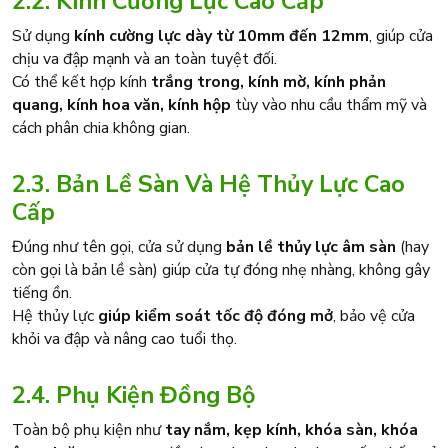
2.2. Kính Cường Lực Cao Cấp
Sử dụng
kính cường lực dày từ 10mm đến 12mm
, giúp cửa
chịu va đập mạnh và an toàn tuyệt đối.
Có thể kết hợp kính
trắng trong, kính mờ, kính phản
quang, kính hoa văn, kính hộp
tùy vào nhu cầu thẩm mỹ và
cách phân chia không gian.
2.3. Bản Lề Sàn Và Hệ Thủy Lực Cao
Cấp
Đúng như tên gọi, cửa sử dụng
bản lề thủy lực âm sàn
(hay
còn gọi là bản lề sàn) giúp cửa tự đóng nhẹ nhàng, không gây
tiếng ồn.
Hệ thủy lực
giúp kiểm soát tốc độ đóng mở
, bảo vệ cửa
khỏi va đập và nâng cao tuổi thọ.
2.4. Phụ Kiện Đồng Bộ
Toàn bộ phụ kiện như
tay nắm, kẹp kính, khóa sàn, khóa