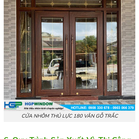
CỬA NHÔM THỦ LỰC 180 VÂN GỖ TRẮC