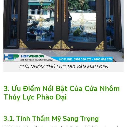
CỬA NHÔM THỦ LỰC 180 VÂN MÀU ĐEN
3. Ưu Điểm Nổi Bật Của Cửa Nhôm
Thủy Lực Phào Đại
3.1. Tính Thẩm Mỹ Sang Trọng