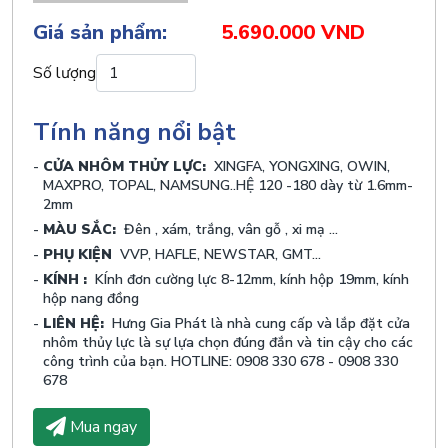
Giá sản phẩm:
5.690.000 VND
Số lượng
Tính năng nổi bật
CỬA NHÔM THỦY LỰC:
XINGFA, YONGXING, OWIN,
MAXPRO, TOPAL, NAMSUNG..HỆ 120 -180 dày từ 1.6mm-
2mm
MÀU SẮC:
Đên , xám, trắng, vân gỗ , xi mạ ...
PHỤ KIỆN
VVP, HAFLE, NEWSTAR, GMT...
KÍNH :
KÍnh đơn cường lực 8-12mm, kính hộp 19mm, kính
hộp nang đồng
LIÊN HỆ:
Hưng Gia Phát là nhà cung cấp và lắp đặt cửa
nhôm thủy lực là sự lựa chọn đúng đắn và tin cậy cho các
công trình của bạn. HOTLINE: 0908 330 678 - 0908 330
678
Mua ngay