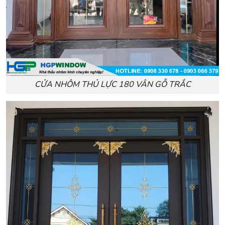
CỬA NHÔM THỦ LỰC 180 VÂN GỖ TRẮC