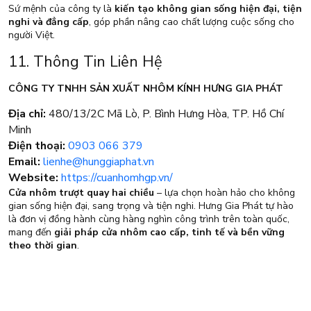
Sứ mệnh của công ty là
kiến tạo không gian sống hiện đại, tiện
nghi và đẳng cấp
, góp phần nâng cao chất lượng cuộc sống cho
người Việt.
11. Thông Tin Liên Hệ
CÔNG TY TNHH SẢN XUẤT NHÔM KÍNH HƯNG GIA PHÁT
Địa chỉ:
480/13/2C Mã Lò, P. Bình Hưng Hòa, TP. Hồ Chí
Minh
Điện thoại:
0903 066 379
Email:
lienhe@hunggiaphat.vn
Website:
https://cuanhomhgp.vn/
Cửa nhôm trượt quay hai chiều
– lựa chọn hoàn hảo cho không
gian sống hiện đại, sang trọng và tiện nghi. Hưng Gia Phát tự hào
là đơn vị đồng hành cùng hàng nghìn công trình trên toàn quốc,
mang đến
giải pháp cửa nhôm cao cấp, tinh tế và bền vững
theo thời gian
.