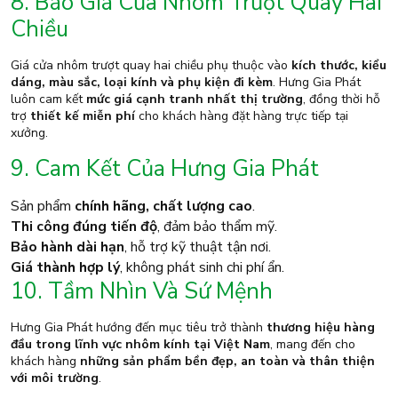
8. Báo Giá Cửa Nhôm Trượt Quay Hai
Chiều
Giá cửa nhôm trượt quay hai chiều phụ thuộc vào
kích thước, kiểu
dáng, màu sắc, loại kính và phụ kiện đi kèm
. Hưng Gia Phát
luôn cam kết
mức giá cạnh tranh nhất thị trường
, đồng thời hỗ
trợ
thiết kế miễn phí
cho khách hàng đặt hàng trực tiếp tại
xưởng.
9. Cam Kết Của Hưng Gia Phát
Sản phẩm
chính hãng, chất lượng cao
.
Thi công đúng tiến độ
, đảm bảo thẩm mỹ.
Bảo hành dài hạn
, hỗ trợ kỹ thuật tận nơi.
Giá thành hợp lý
, không phát sinh chi phí ẩn.
10. Tầm Nhìn Và Sứ Mệnh
Hưng Gia Phát hướng đến mục tiêu trở thành
thương hiệu hàng
đầu trong lĩnh vực nhôm kính tại Việt Nam
, mang đến cho
khách hàng
những sản phẩm bền đẹp, an toàn và thân thiện
với môi trường
.