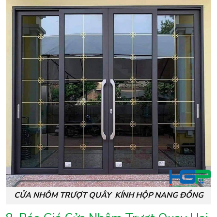
CỬA NHÔM TRƯỢT QUÂY KÍNH HỘP NANG ĐỒNG