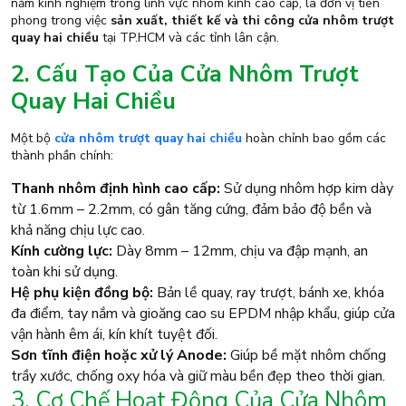
năm kinh nghiệm trong lĩnh vực nhôm kính cao cấp, là đơn vị tiên
phong trong việc
sản xuất, thiết kế và thi công cửa nhôm trượt
quay hai chiều
tại TP.HCM và các tỉnh lân cận.
2. Cấu Tạo Của Cửa Nhôm Trượt
Quay Hai Chiều
Một bộ
cửa nhôm trượt quay hai chiều
hoàn chỉnh bao gồm các
thành phần chính:
Thanh nhôm định hình cao cấp:
Sử dụng nhôm hợp kim dày
từ 1.6mm – 2.2mm, có gân tăng cứng, đảm bảo độ bền và
khả năng chịu lực cao.
Kính cường lực:
Dày 8mm – 12mm, chịu va đập mạnh, an
toàn khi sử dụng.
Hệ phụ kiện đồng bộ:
Bản lề quay, ray trượt, bánh xe, khóa
đa điểm, tay nắm và gioăng cao su EPDM nhập khẩu, giúp cửa
vận hành êm ái, kín khít tuyệt đối.
Sơn tĩnh điện hoặc xử lý Anode:
Giúp bề mặt nhôm chống
trầy xước, chống oxy hóa và giữ màu bền đẹp theo thời gian.
3. Cơ Chế Hoạt Động Của Cửa Nhôm