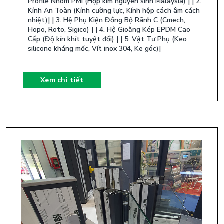
Profile Nhôm PMI (Hợp kim nguyên sinh Malaysia) | | 2.
Kính An Toàn (Kính cường lực, Kính hộp cách âm cách
nhiệt)| | 3. Hệ Phụ Kiện Đồng Bộ Rãnh C (Cmech,
Hopo, Roto, Sigico) | | 4. Hệ Gioăng Kép EPDM Cao
Cấp (Độ kín khít tuyệt đối) | | 5. Vật Tư Phụ (Keo
silicone kháng mốc, Vít inox 304, Ke góc)| ​
Xem chi tiết