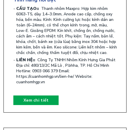
CẤU TẠO::
Thanh nhôm Maxpro: Hợp kim nhôm
6063-T5, dày 1.4–3.0mm, Anode cao cấp, chống oxy
hóa, bền màu. Kính: Kính cường lực hoặc kính dán an
toàn (6–24mm), có thể chọn kính trong, mờ, màu,
Low-E. Gioăng EPDM: Kín khít, chống ồn, chống nước,
cách âm – cách nhiệt tốt. Phụ kiện: Tay nắm, bản lề,
khóa, chốt, bánh xe (cửa lùa) bằng inox 304 hoặc hợp
kim kẽm, bền và êm. Keo silicone: Liên kết nhôm – kính
chắc chắn, chống thấm tuyệt đối, chịu nhiệt cao.
LIÊN HỆ::
Công Ty TNHH Nhôm Kính Hưng Gia Phát
Địa chỉ: 480/13/2C Mã Lò , P.bhha, TP. Hồ Chí Minh
Hotline: 0903 066 379 Email:
https://cuanhomhgp.vn/lien-he/ Website:
cuanhomhgp.vn
Xem chi tiết