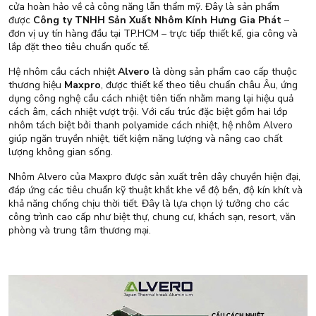
cửa hoàn hảo về cả công năng lẫn thẩm mỹ. Đây là sản phẩm
được
Công ty TNHH Sản Xuất Nhôm Kính Hưng Gia Phát
–
đơn vị uy tín hàng đầu tại TP.HCM – trực tiếp thiết kế, gia công và
lắp đặt theo tiêu chuẩn quốc tế.
Hệ nhôm cầu cách nhiệt
Alvero
là dòng sản phẩm cao cấp thuộc
thương hiệu
Maxpro
, được thiết kế theo tiêu chuẩn châu Âu, ứng
dụng công nghệ cầu cách nhiệt tiên tiến nhằm mang lại hiệu quả
cách âm, cách nhiệt vượt trội. Với cấu trúc đặc biệt gồm hai lớp
nhôm tách biệt bởi thanh polyamide cách nhiệt, hệ nhôm Alvero
giúp ngăn truyền nhiệt, tiết kiệm năng lượng và nâng cao chất
lượng không gian sống.
Nhôm Alvero của Maxpro được sản xuất trên dây chuyền hiện đại,
đáp ứng các tiêu chuẩn kỹ thuật khắt khe về độ bền, độ kín khít và
khả năng chống chịu thời tiết. Đây là lựa chọn lý tưởng cho các
công trình cao cấp như biệt thự, chung cư, khách sạn, resort, văn
phòng và trung tâm thương mại.