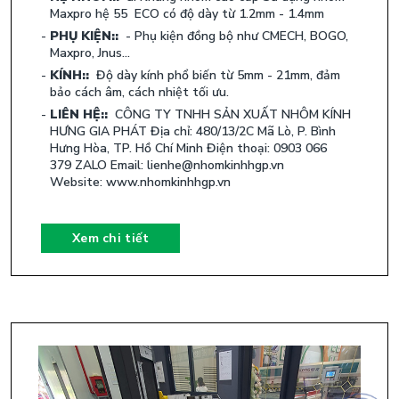
Maxpro hệ 55 ECO có độ dày từ 1.2mm - 1.4mm
PHỤ KIỆN::
- Phụ kiện đồng bộ như CMECH, BOGO,
Maxpro, Jnus...
KÍNH::
Độ dày kính phổ biến từ 5mm - 21mm, đảm
bảo cách âm, cách nhiệt tối ưu.
LIÊN HỆ::
CÔNG TY TNHH SẢN XUẤT NHÔM KÍNH
HƯNG GIA PHÁT Địa chỉ: 480/13/2C Mã Lò, P. Bình
Hưng Hòa, TP. Hồ Chí Minh Điện thoại: 0903 066
379 ZALO Email: lienhe@nhomkinhhgp.vn
Website: www.nhomkinhhgp.vn
Xem chi tiết