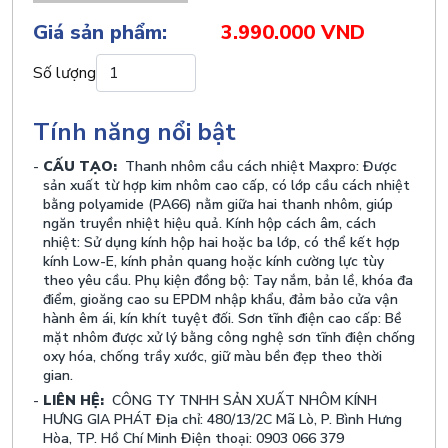
Giá sản phẩm:
3.990.000 VND
Số lượng
Tính năng nổi bật
CẤU TẠO:
Thanh nhôm cầu cách nhiệt Maxpro: Được
sản xuất từ hợp kim nhôm cao cấp, có lớp cầu cách nhiệt
bằng polyamide (PA66) nằm giữa hai thanh nhôm, giúp
ngăn truyền nhiệt hiệu quả. Kính hộp cách âm, cách
nhiệt: Sử dụng kính hộp hai hoặc ba lớp, có thể kết hợp
kính Low-E, kính phản quang hoặc kính cường lực tùy
theo yêu cầu. Phụ kiện đồng bộ: Tay nắm, bản lề, khóa đa
điểm, gioăng cao su EPDM nhập khẩu, đảm bảo cửa vận
hành êm ái, kín khít tuyệt đối. Sơn tĩnh điện cao cấp: Bề
mặt nhôm được xử lý bằng công nghệ sơn tĩnh điện chống
oxy hóa, chống trầy xước, giữ màu bền đẹp theo thời
gian.
LIÊN HỆ:
CÔNG TY TNHH SẢN XUẤT NHÔM KÍNH
HƯNG GIA PHÁT Địa chỉ: 480/13/2C Mã Lò, P. Bình Hưng
Hòa, TP. Hồ Chí Minh Điện thoại: 0903 066 379