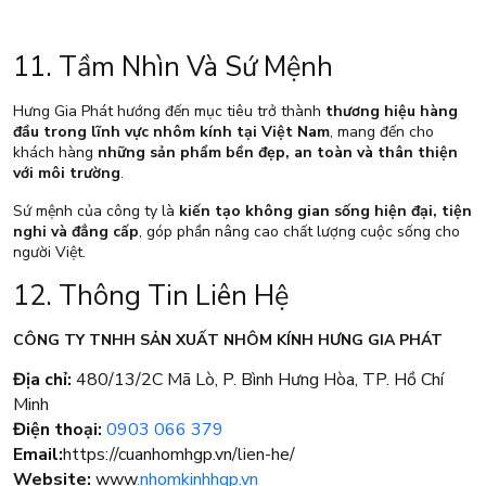
11. Tầm Nhìn Và Sứ Mệnh
Hưng Gia Phát hướng đến mục tiêu trở thành
thương hiệu hàng
đầu trong lĩnh vực nhôm kính tại Việt Nam
, mang đến cho
khách hàng
những sản phẩm bền đẹp, an toàn và thân thiện
với môi trường
.
Sứ mệnh của công ty là
kiến tạo không gian sống hiện đại, tiện
nghi và đẳng cấp
, góp phần nâng cao chất lượng cuộc sống cho
người Việt.
12. Thông Tin Liên Hệ
CÔNG TY TNHH SẢN XUẤT NHÔM KÍNH HƯNG GIA PHÁT
Địa chỉ:
480/13/2C Mã Lò, P. Bình Hưng Hòa, TP. Hồ Chí
Minh
Điện thoại:
0903 066 379
Email:
https://cuanhomhgp.vn/lien-he/
Website:
www
.nhomkinhhgp.vn