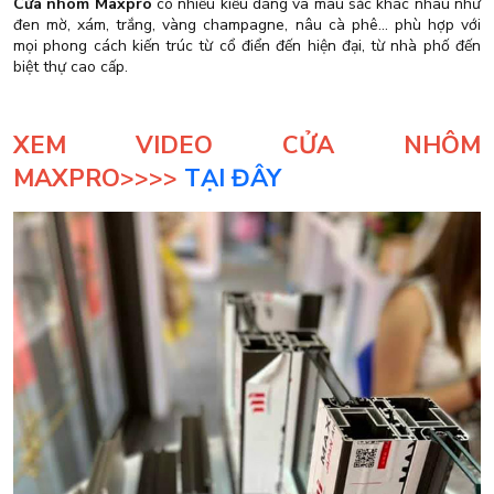
Cửa nhôm Maxpro
có nhiều kiểu dáng và màu sắc khác nhau như
đen mờ, xám, trắng, vàng champagne, nâu cà phê… phù hợp với
mọi phong cách kiến trúc từ cổ điển đến hiện đại, từ nhà phố đến
biệt thự cao cấp.
XEM VIDEO CỬA NHÔM
MAXPRO>>>>
TẠI ĐÂY