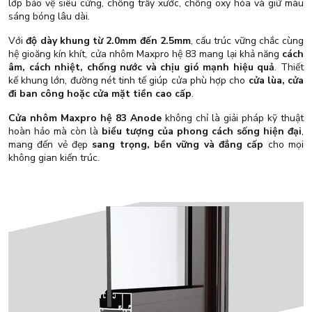
lớp bảo vệ siêu cứng, chống trầy xước, chống oxy hóa và giữ màu
sáng bóng lâu dài.
Với
độ dày khung từ 2.0mm đến 2.5mm
, cấu trúc vững chắc cùng
hệ gioăng kín khít, cửa nhôm Maxpro hệ 83 mang lại khả năng
cách
âm, cách nhiệt, chống nước và chịu gió mạnh hiệu quả
. Thiết
kế khung lớn, đường nét tinh tế giúp cửa phù hợp cho
cửa lùa, cửa
đi ban công hoặc cửa mặt tiền cao cấp
.
Cửa nhôm Maxpro hệ 83 Anode
không chỉ là giải pháp kỹ thuật
hoàn hảo mà còn là
biểu tượng của phong cách sống hiện đại
,
mang đến vẻ đẹp
sang trọng, bền vững và đẳng cấp
cho mọi
không gian kiến trúc.