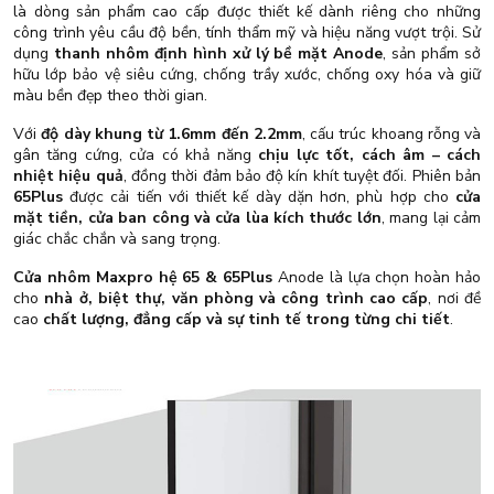
là dòng sản phẩm cao cấp được thiết kế dành riêng cho những
công trình yêu cầu độ bền, tính thẩm mỹ và hiệu năng vượt trội. Sử
dụng
thanh nhôm định hình xử lý bề mặt Anode
, sản phẩm sở
hữu lớp bảo vệ siêu cứng, chống trầy xước, chống oxy hóa và giữ
màu bền đẹp theo thời gian.
Với
độ dày khung từ 1.6mm đến 2.2mm
, cấu trúc khoang rỗng và
gân tăng cứng, cửa có khả năng
chịu lực tốt, cách âm – cách
nhiệt hiệu quả
, đồng thời đảm bảo độ kín khít tuyệt đối. Phiên bản
65Plus
được cải tiến với thiết kế dày dặn hơn, phù hợp cho
cửa
mặt tiền, cửa ban công và cửa lùa kích thước lớn
, mang lại cảm
giác chắc chắn và sang trọng.
Cửa nhôm Maxpro hệ 65 & 65Plus
Anode là lựa chọn hoàn hảo
cho
nhà ở, biệt thự, văn phòng và công trình cao cấp
, nơi đề
cao
chất lượng, đẳng cấp và sự tinh tế trong từng chi tiết
.