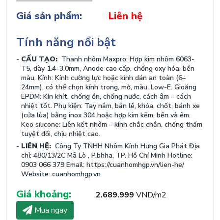
Giá sản phẩm:
Liên hệ
Tính năng nổi bật
CẤU TẠO:
Thanh nhôm Maxpro: Hợp kim nhôm 6063-
T5, dày 1.4–3.0mm, Anode cao cấp, chống oxy hóa, bền
màu. Kính: Kính cường lực hoặc kính dán an toàn (6–
24mm), có thể chọn kính trong, mờ, màu, Low-E. Gioăng
EPDM: Kín khít, chống ồn, chống nước, cách âm – cách
nhiệt tốt. Phụ kiện: Tay nắm, bản lề, khóa, chốt, bánh xe
(cửa lùa) bằng inox 304 hoặc hợp kim kẽm, bền và êm.
Keo silicone: Liên kết nhôm – kính chắc chắn, chống thấm
tuyệt đối, chịu nhiệt cao.
LIÊN HỆ:
Công Ty TNHH Nhôm Kính Hưng Gia Phát Địa
chỉ: 480/13/2C Mã Lò , P.bhha, TP. Hồ Chí Minh Hotline:
0903 066 379 Email: https://cuanhomhgp.vn/lien-he/
Website: cuanhomhgp.vn
Giá khoảng:
2.689.999
VND/m2
Mua ngay