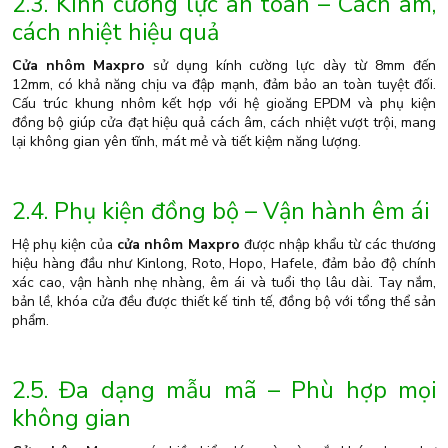
2.3. Kính cường lực an toàn – Cách âm,
cách nhiệt hiệu quả
Cửa nhôm Maxpro
sử dụng kính cường lực dày từ 8mm đến
12mm, có khả năng chịu va đập mạnh, đảm bảo an toàn tuyệt đối.
Cấu trúc khung nhôm kết hợp với hệ gioăng EPDM và phụ kiện
đồng bộ giúp cửa đạt hiệu quả cách âm, cách nhiệt vượt trội, mang
lại không gian yên tĩnh, mát mẻ và tiết kiệm năng lượng.
2.4. Phụ kiện đồng bộ – Vận hành êm ái
Hệ phụ kiện của
cửa nhôm Maxpro
được nhập khẩu từ các thương
hiệu hàng đầu như Kinlong, Roto, Hopo, Hafele, đảm bảo độ chính
xác cao, vận hành nhẹ nhàng, êm ái và tuổi thọ lâu dài. Tay nắm,
bản lề, khóa cửa đều được thiết kế tinh tế, đồng bộ với tổng thể sản
phẩm.
2.5. Đa dạng mẫu mã – Phù hợp mọi
không gian