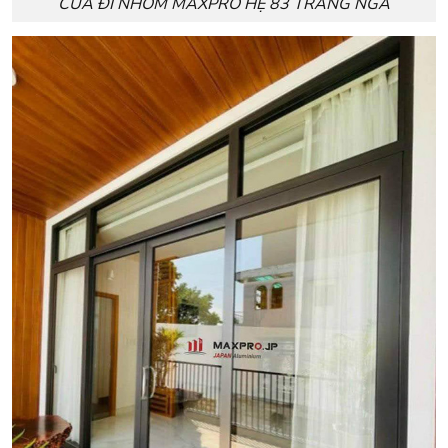
CỬA ĐI NHÔM MAXPRO HỆ 83 TRẮNG NGÀ