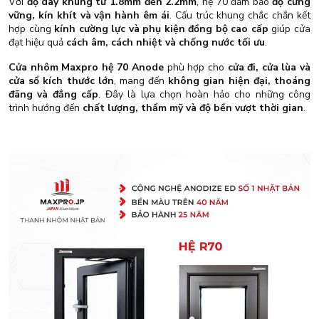
Với
độ dày khung từ 1.8mm đến 2.2mm
, hệ 70 đảm bảo
độ cứng
vững, kín khít và vận hành êm ái
. Cấu trúc khung chắc chắn kết
hợp cùng
kính cường lực và phụ kiện đồng bộ cao cấp
giúp cửa
đạt hiệu quả
cách âm, cách nhiệt và chống nước tối ưu
.
Cửa nhôm Maxpro hệ 70 Anode
phù hợp cho
cửa đi, cửa lùa và
cửa sổ kích thước lớn
, mang đến
không gian hiện đại, thoáng
đãng và đẳng cấp
. Đây là lựa chọn hoàn hảo cho những công
trình hướng đến
chất lượng, thẩm mỹ và độ bền vượt thời gian
.