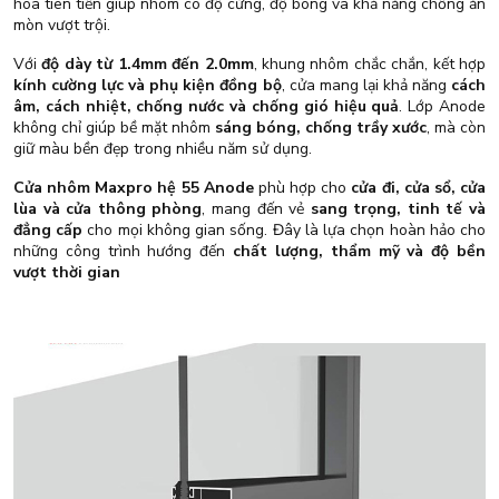
hóa tiên tiến giúp nhôm có độ cứng, độ bóng và khả năng chống ăn
mòn vượt trội.
Với
độ dày từ 1.4mm đến 2.0mm
, khung nhôm chắc chắn, kết hợp
kính cường lực và phụ kiện đồng bộ
, cửa mang lại khả năng
cách
âm, cách nhiệt, chống nước và chống gió hiệu quả
. Lớp Anode
không chỉ giúp bề mặt nhôm
sáng bóng, chống trầy xước
, mà còn
giữ màu bền đẹp trong nhiều năm sử dụng.
Cửa nhôm Maxpro hệ 55 Anode
phù hợp cho
cửa đi, cửa sổ, cửa
lùa và cửa thông phòng
, mang đến vẻ
sang trọng, tinh tế và
đẳng cấp
cho mọi không gian sống. Đây là lựa chọn hoàn hảo cho
những công trình hướng đến
chất lượng, thẩm mỹ và độ bền
vượt thời gian