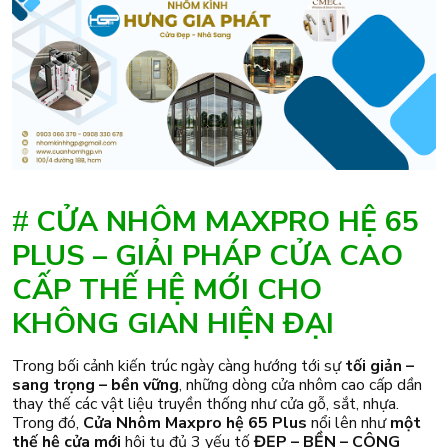
#
CỬA NHÔM MAXPRO HỆ 65
PLUS – GIẢI PHÁP CỬA CAO
CẤP THẾ HỆ MỚI CHO
KHÔNG GIAN HIỆN ĐẠI
Trong bối cảnh kiến trúc ngày càng hướng tới sự
tối giản –
sang trọng – bền vững
, những dòng cửa nhôm cao cấp dần
thay thế các vật liệu truyền thống như cửa gỗ, sắt, nhựa.
Trong đó,
Cửa Nhôm Maxpro hệ 65 Plus
nổi lên như
một
thế hệ cửa mới
hội tụ đủ 3 yếu tố
ĐẸP – BỀN – CÔNG