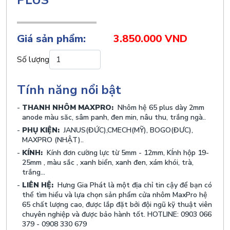
PLUS
Giá sản phẩm:
3.850.000 VND
Số lượng
Tính năng nổi bật
THANH NHÔM MAXPRO:
Nhôm hệ 65 plus dày 2mm
anode màu săc, sâm panh, đen min, nâu thu, trắng ngà..
PHỤ KIỆN:
JANUS(ĐỨC),CMECH(MỸ), BOGO(ĐƯC),
MAXPRO (NHẬT)..
KÍNH:
Kính đơn cường lực từ 5mm - 12mm, KÍnh hộp 19-
25mm , màu sắc , xanh biển, xanh đen, xám khói, trà,
trắng...
LIÊN HỆ:
Hưng Gia Phát là một địa chỉ tin cậy để bạn có
thể tìm hiểu và lựa chọn sản phẩm cửa nhôm MaxPro hệ
65 chất lượng cao, được lắp đặt bởi đội ngũ kỹ thuật viên
chuyên nghiệp và được bảo hành tốt. HOTLINE: 0903 066
379 - 0908 330 679