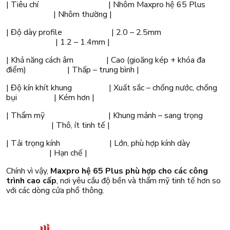
| Tiêu chí | Nhôm Maxpro hệ 65 Plus
| Nhôm thường |
| Độ dày profile | 2.0 – 2.5mm
| 1.2 – 1.4mm |
| Khả năng cách âm | Cao (gioăng kép + khóa đa
điểm) | Thấp – trung bình |
| Độ kín khít khung | Xuất sắc – chống nước, chống
bụi | Kém hơn |
| Thẩm mỹ | Khung mảnh – sang trọng
| Thô, ít tinh tế |
| Tải trọng kính | Lớn, phù hợp kính dày
| Hạn chế |
Chính vì vậy,
Maxpro hệ 65 Plus phù hợp cho các công
trình cao cấp
, nơi yêu cầu độ bền và thẩm mỹ tinh tế hơn so
với các dòng cửa phổ thông.