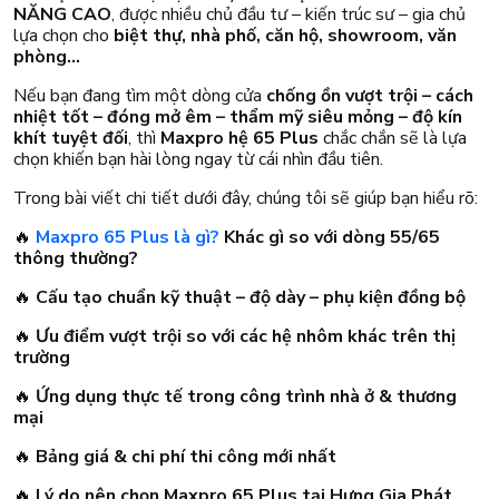
NĂNG CAO
, được nhiều chủ đầu tư – kiến trúc sư – gia chủ
lựa chọn cho
biệt thự, nhà phố, căn hộ, showroom, văn
phòng…
Nếu bạn đang tìm một dòng cửa
chống ồn vượt trội – cách
nhiệt tốt – đóng mở êm – thẩm mỹ siêu mỏng – độ kín
khít tuyệt đối
, thì
Maxpro hệ 65 Plus
chắc chắn sẽ là lựa
chọn khiến bạn hài lòng ngay từ cái nhìn đầu tiên.
Trong bài viết chi tiết dưới đây, chúng tôi sẽ giúp bạn hiểu rõ:
🔥
Maxpro 65 Plus là gì?
Khác gì so với dòng 55/65
thông thường?
🔥
Cấu tạo chuẩn kỹ thuật – độ dày – phụ kiện đồng bộ
🔥
Ưu điểm vượt trội so với các hệ nhôm khác trên thị
trường
🔥
Ứng dụng thực tế trong công trình nhà ở & thương
mại
🔥
Bảng giá & chi phí thi công mới nhất
🔥
Lý do nên chọn Maxpro 65 Plus tại Hưng Gia Phát