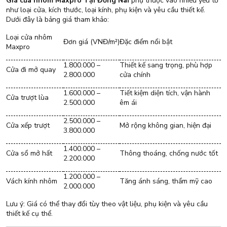
Giá cửa nhôm Maxpro Tại Đồng Nai
phụ thuộc vào nhiều yếu tố
như loại cửa, kích thước, loại kính, phụ kiện và yêu cầu thiết kế.
Dưới đây là bảng giá tham khảo:
Loại cửa nhôm
Đơn giá (VNĐ/m²)
Đặc điểm nổi bật
Maxpro
1.800.000 –
Thiết kế sang trọng, phù hợp
Cửa đi mở quay
2.800.000
cửa chính
1.600.000 –
Tiết kiệm diện tích, vận hành
Cửa trượt lùa
2.500.000
êm ái
2.500.000 –
Cửa xếp trượt
Mở rộng không gian, hiện đại
3.800.000
1.400.000 –
Cửa sổ mở hất
Thông thoáng, chống nước tốt
2.200.000
1.200.000 –
Vách kính nhôm
Tăng ánh sáng, thẩm mỹ cao
2.000.000
Lưu ý: Giá có thể thay đổi tùy theo vật liệu, phụ kiện và yêu cầu
thiết kế cụ thể.