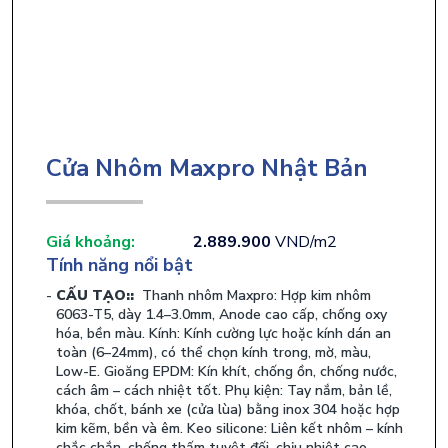
Cửa Nhôm Maxpro Nhật Bản
Giá khoảng:
2.889.900
VND/m2
Tính năng nổi bật
CẤU TẠO::
Thanh nhôm Maxpro: Hợp kim nhôm
6063-T5, dày 1.4–3.0mm, Anode cao cấp, chống oxy
hóa, bền màu. Kính: Kính cường lực hoặc kính dán an
toàn (6–24mm), có thể chọn kính trong, mờ, màu,
Low-E. Gioăng EPDM: Kín khít, chống ồn, chống nước,
cách âm – cách nhiệt tốt. Phụ kiện: Tay nắm, bản lề,
khóa, chốt, bánh xe (cửa lùa) bằng inox 304 hoặc hợp
kim kẽm, bền và êm. Keo silicone: Liên kết nhôm – kính
chắc chắn, chống thấm tuyệt đối, chịu nhiệt cao.