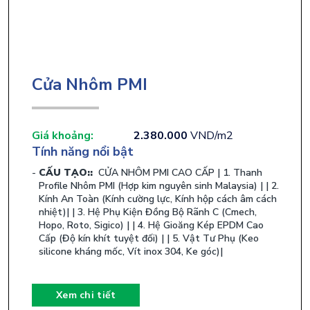
Cửa Nhôm PMI
Giá khoảng:
2.380.000
VND/m2
Tính năng nổi bật
CẤU TẠO::
​ CỬA NHÔM PMI CAO CẤP | 1. Thanh
Profile Nhôm PMI (Hợp kim nguyên sinh Malaysia) | | 2.
Kính An Toàn (Kính cường lực, Kính hộp cách âm cách
nhiệt)| | 3. Hệ Phụ Kiện Đồng Bộ Rãnh C (Cmech,
Hopo, Roto, Sigico) | | 4. Hệ Gioăng Kép EPDM Cao
Cấp (Độ kín khít tuyệt đối) | | 5. Vật Tư Phụ (Keo
silicone kháng mốc, Vít inox 304, Ke góc)| ​
Xem chi tiết