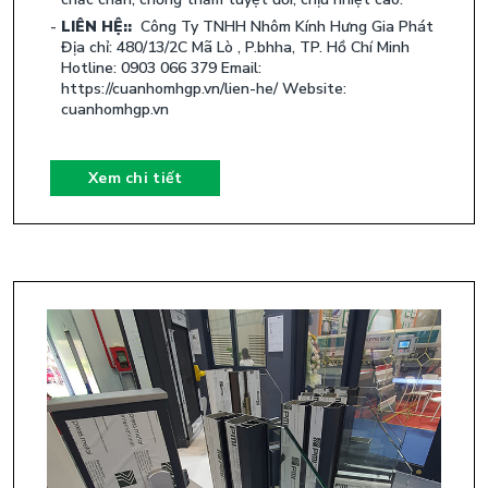
LIÊN HỆ::
Công Ty TNHH Nhôm Kính Hưng Gia Phát
Địa chỉ: 480/13/2C Mã Lò , P.bhha, TP. Hồ Chí Minh
Hotline: 0903 066 379 Email:
https://cuanhomhgp.vn/lien-he/ Website:
cuanhomhgp.vn
Xem chi tiết