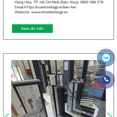
Hưng Hòa, TP. Hồ Chí Minh Điện thoại: 0903 066 379
Email:https://cuanhomhgp.vn/lien-he/
Website: www.nhomkinhhgp.vn
Xem chi tiết