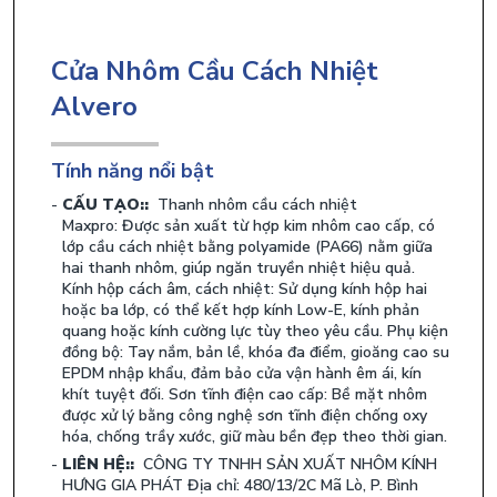
Cửa Nhôm Cầu Cách Nhiệt
Alvero
Tính năng nổi bật
CẤU TẠO::
Thanh nhôm cầu cách nhiệt
Maxpro: Được sản xuất từ hợp kim nhôm cao cấp, có
lớp cầu cách nhiệt bằng polyamide (PA66) nằm giữa
hai thanh nhôm, giúp ngăn truyền nhiệt hiệu quả.
Kính hộp cách âm, cách nhiệt: Sử dụng kính hộp hai
hoặc ba lớp, có thể kết hợp kính Low-E, kính phản
quang hoặc kính cường lực tùy theo yêu cầu. Phụ kiện
đồng bộ: Tay nắm, bản lề, khóa đa điểm, gioăng cao su
EPDM nhập khẩu, đảm bảo cửa vận hành êm ái, kín
khít tuyệt đối. Sơn tĩnh điện cao cấp: Bề mặt nhôm
được xử lý bằng công nghệ sơn tĩnh điện chống oxy
hóa, chống trầy xước, giữ màu bền đẹp theo thời gian.
LIÊN HỆ::
CÔNG TY TNHH SẢN XUẤT NHÔM KÍNH
HƯNG GIA PHÁT Địa chỉ: 480/13/2C Mã Lò, P. Bình