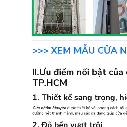
>>> XEM MẪU CỬA 
II.Ưu điểm nổi bật củ
TP.HCM
1. Thiết kế sang trọng, hi
Cửa nhôm Maxpro
được thiết kế với phong cách tối g
đường nét thanh mảnh, màu sắc đa dạng giúp cửa dễ 
2. Độ bền vượt trội