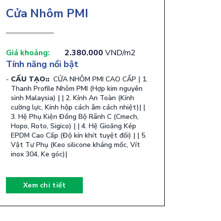
Cửa Nhôm PMI
Giá khoảng:
2.380.000
VND/m2
Tính năng nổi bật
CẤU TẠO::
​ CỬA NHÔM PMI CAO CẤP | 1.
Thanh Profile Nhôm PMI (Hợp kim nguyên
sinh Malaysia) | | 2. Kính An Toàn (Kính
cường lực, Kính hộp cách âm cách nhiệt)| |
3. Hệ Phụ Kiện Đồng Bộ Rãnh C (Cmech,
Hopo, Roto, Sigico) | | 4. Hệ Gioăng Kép
EPDM Cao Cấp (Độ kín khít tuyệt đối) | | 5.
Vật Tư Phụ (Keo silicone kháng mốc, Vít
inox 304, Ke góc)| ​
Xem chi tiết