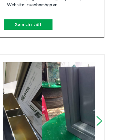
Website: cuanhomhgp.vn
Xem chi tiết