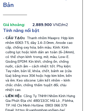
Bản
Giá khoảng:
2.889.900
VND/m2
Tính năng nổi bật
CẤU TẠO::
Thanh nhôm Maxpro: Hợp kim
nhôm 6063-T5, dày 1.4–3.0mm, Anode cao
cấp, chống oxy hóa, bền màu. Kính: Kính
cường lực hoặc kính dán an toàn (6–24mm),
có thể chọn kính trong, mờ, màu, Low-E.
Gioăng EPDM: Kín khít, chống ồn, chống
nước, cách âm – cách nhiệt tốt. Phụ kiện:
Tay nắm, bản lề, khóa, chốt, bánh xe (cửa
lùa) bằng inox 304 hoặc hợp kim kẽm, bền
và êm. Keo silicone: Liên kết nhôm – kính
chắc chắn, chống thấm tuyệt đối, chịu
nhiệt cao.
LIÊN HỆ::
Công Ty TNHH Nhôm Kính Hưng
Gia Phát Địa chỉ: 480/13/2C Mã Lò , P.bhha,
TP. Hồ Chí Minh Hotline: 0903 066 379
Email: https://cuanhomhgp.vn/lien-he/