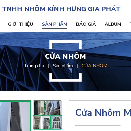
 TNHH NHÔM KÍNH HƯNG GIA PHÁT
GIỚI THIỆU
SẢN PHẨM
BÁO GIÁ
ALBUM
CỬA NHÔM
Trang chủ
Sản phẩm
CỬA NHÔM
Cửa Nhôm M