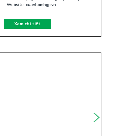
Website: cuanhomhgp.vn
Xem chi tiết