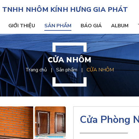
 TNHH NHÔM KÍNH HƯNG GIA PHÁT
GIỚI THIỆU
SẢN PHẨM
BÁO GIÁ
ALBUM
CỬA NHÔM
Trang chủ
Sản phẩm
CỬA NHÔM
Cửa Phòng 