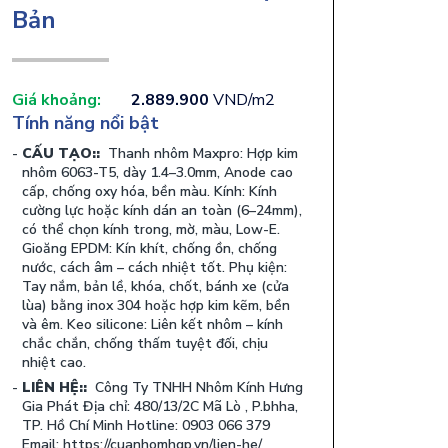
Bản
Giá khoảng:
2.889.900
VND/m2
Tính năng nổi bật
CẤU TẠO::
Thanh nhôm Maxpro: Hợp kim
nhôm 6063-T5, dày 1.4–3.0mm, Anode cao
cấp, chống oxy hóa, bền màu. Kính: Kính
cường lực hoặc kính dán an toàn (6–24mm),
có thể chọn kính trong, mờ, màu, Low-E.
Gioăng EPDM: Kín khít, chống ồn, chống
nước, cách âm – cách nhiệt tốt. Phụ kiện:
Tay nắm, bản lề, khóa, chốt, bánh xe (cửa
lùa) bằng inox 304 hoặc hợp kim kẽm, bền
và êm. Keo silicone: Liên kết nhôm – kính
chắc chắn, chống thấm tuyệt đối, chịu
nhiệt cao.
LIÊN HỆ::
Công Ty TNHH Nhôm Kính Hưng
Gia Phát Địa chỉ: 480/13/2C Mã Lò , P.bhha,
TP. Hồ Chí Minh Hotline: 0903 066 379
Email: https://cuanhomhgp.vn/lien-he/