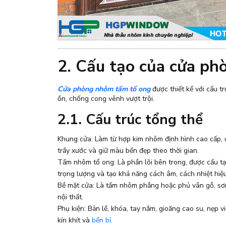
2. Cấu tạo của cửa p
Cửa phòng nhôm tấm tổ ong
được thiết kế với cấu t
ồn, chống cong vênh vượt trội.
2.1. Cấu trúc tổng thể
Khung cửa: Làm từ hợp kim nhôm định hình cao cấp, 
trầy xước và giữ màu bền đẹp theo thời gian.
Tấm nhôm tổ ong: Là phần lõi bên trong, được cấu t
trọng lượng và tạo khả năng cách âm, cách nhiệt hiệ
Bề mặt cửa: Là tấm nhôm phẳng hoặc phủ vân gỗ, sơn
nội thất.
Phụ kiện: Bản lề, khóa, tay nắm, gioăng cao su, nẹp
kín khít và
bền bỉ.