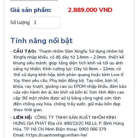
Giá sản phẩm:
2.889.000 VND
Số lượng
Tính năng nổi bật
CẤU TẠO:
Thanh nhôm Slim Xingfa: Sử dụng nhôm hệ
Xingfa nhập khẩu, có độ dày từ 1.4mm – 2.0mm, thiết kế
khung siêu mảnh, giúp tăng diện tích kính và tối ưu ánh
sáng tự nhiên. Kính cường lực: Dày từ 8mm – 12mm, có
thể sử dụng kính hộp, kính phản quang hoặc kính Low-E
tùy theo yêu cầu. Phụ kiện đồng bộ: Tay nắm, bản lề,
khóa, ray trượt, gioăng cao su EPDM nhập khẩu, đảm bảo
cửa vận hành êm ái, kín khít và bền bỉ. Sơn tĩnh điện cao
cấp: Bề mặt nhôm được xử lý bằng công nghệ sơn tĩnh
điện chống oxy hóa, chống trầy xước, giữ màu bền đẹp
theo thời gian.
LIÊN HỆ:
CÔNG TY TNHH SẢN XUẤT NHÔM KÍNH
HƯNG GIA PHÁT Địa chỉ: 480/13/2C Mã Lò, P. Bình Hưng
Hòa, TP. Hồ Chí Minh Điện thoại: 0903 066 379
Email: https://cuanhomhgp.vn/lien-he/