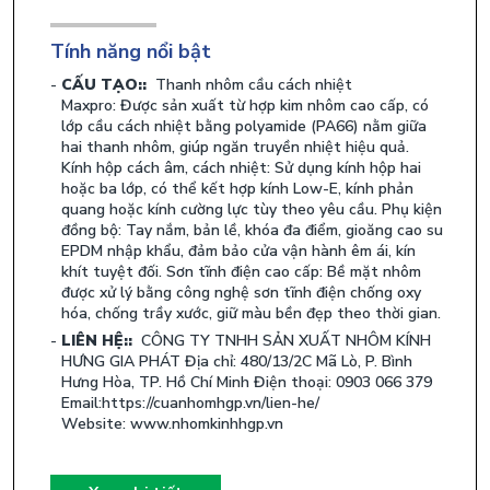
Tính năng nổi bật
CẤU TẠO::
Thanh nhôm cầu cách nhiệt
Maxpro: Được sản xuất từ hợp kim nhôm cao cấp, có
lớp cầu cách nhiệt bằng polyamide (PA66) nằm giữa
hai thanh nhôm, giúp ngăn truyền nhiệt hiệu quả.
Kính hộp cách âm, cách nhiệt: Sử dụng kính hộp hai
hoặc ba lớp, có thể kết hợp kính Low-E, kính phản
quang hoặc kính cường lực tùy theo yêu cầu. Phụ kiện
đồng bộ: Tay nắm, bản lề, khóa đa điểm, gioăng cao su
EPDM nhập khẩu, đảm bảo cửa vận hành êm ái, kín
khít tuyệt đối. Sơn tĩnh điện cao cấp: Bề mặt nhôm
được xử lý bằng công nghệ sơn tĩnh điện chống oxy
hóa, chống trầy xước, giữ màu bền đẹp theo thời gian.
LIÊN HỆ::
CÔNG TY TNHH SẢN XUẤT NHÔM KÍNH
HƯNG GIA PHÁT Địa chỉ: 480/13/2C Mã Lò, P. Bình
Hưng Hòa, TP. Hồ Chí Minh Điện thoại: 0903 066 379
Email:https://cuanhomhgp.vn/lien-he/
Website: www.nhomkinhhgp.vn