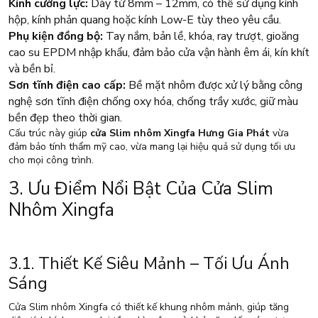
Kính cường lực:
Dày từ 8mm – 12mm, có thể sử dụng kính
hộp, kính phản quang hoặc kính Low-E tùy theo yêu cầu.
Phụ kiện đồng bộ:
Tay nắm, bản lề, khóa, ray trượt, gioăng
cao su EPDM nhập khẩu, đảm bảo cửa vận hành êm ái, kín khít
và bền bỉ.
Sơn tĩnh điện cao cấp:
Bề mặt nhôm được xử lý bằng công
nghệ sơn tĩnh điện chống oxy hóa, chống trầy xước, giữ màu
bền đẹp theo thời gian.
Cấu trúc này giúp
cửa Slim nhôm Xingfa Hưng Gia Phát
vừa
đảm bảo tính thẩm mỹ cao, vừa mang lại hiệu quả sử dụng tối ưu
cho mọi công trình.
3. Ưu Điểm Nổi Bật Của Cửa Slim
Nhôm Xingfa
3.1. Thiết Kế Siêu Mảnh – Tối Ưu Ánh
Sáng
Cửa Slim nhôm Xingfa có thiết kế khung nhôm mảnh, giúp tăng