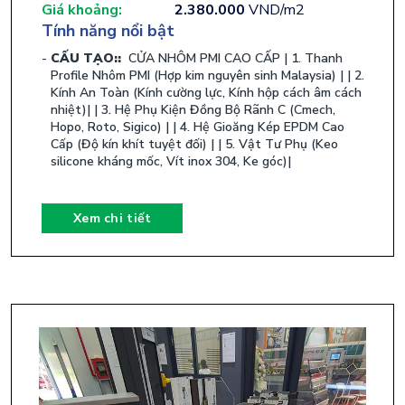
Giá khoảng:
2.380.000
VND/m2
Tính năng nổi bật
CẤU TẠO::
​ CỬA NHÔM PMI CAO CẤP | 1. Thanh
Profile Nhôm PMI (Hợp kim nguyên sinh Malaysia) | | 2.
Kính An Toàn (Kính cường lực, Kính hộp cách âm cách
nhiệt)| | 3. Hệ Phụ Kiện Đồng Bộ Rãnh C (Cmech,
Hopo, Roto, Sigico) | | 4. Hệ Gioăng Kép EPDM Cao
Cấp (Độ kín khít tuyệt đối) | | 5. Vật Tư Phụ (Keo
silicone kháng mốc, Vít inox 304, Ke góc)| ​
Xem chi tiết