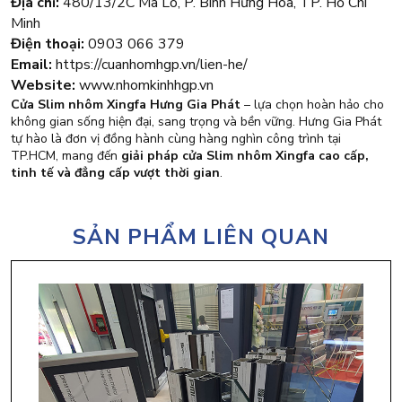
Địa chỉ:
480/13/2C Mã Lò, P. Bình Hưng Hòa, TP. Hồ Chí
Minh
Điện thoại:
0903 066 379
Email:
https://cuanhomhgp.vn/lien-he/
Website:
www.nhomkinhhgp.vn
Cửa Slim nhôm Xingfa Hưng Gia Phát
– lựa chọn hoàn hảo cho
không gian sống hiện đại, sang trọng và bền vững. Hưng Gia Phát
tự hào là đơn vị đồng hành cùng hàng nghìn công trình tại
TP.HCM, mang đến
giải pháp cửa Slim nhôm Xingfa cao cấp,
tinh tế và đẳng cấp vượt thời gian
.
SẢN PHẨM LIÊN QUAN