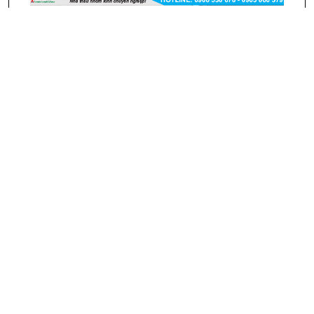
CỬA NHÔM MAXPRO HỆ 55
ECO
Tính năng nổi bật
HỆ NHÔM::
a. Khung nhôm cao cấp Sử dụng nhôm
Maxpro hệ 55 ECO có độ dày từ 1.2mm - 1.4mm
PHỤ KIỆN::
- Phụ kiện đồng bộ như CMECH, BOGO,
Maxpro, Jnus...
KÍNH::
Độ dày kính phổ biến từ 5mm - 21mm, đảm
bảo cách âm, cách nhiệt tối ưu.
LIÊN HỆ::
CÔNG TY TNHH SẢN XUẤT NHÔM KÍNH