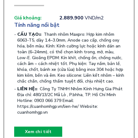
Giá khoảng:
2.889.900
VND/m2
Tính năng nổi bật
CẤU TẠO::
Thanh nhôm Maxpro: Hợp kim nhôm
6063-T5, dày 1.4–3.0mm, Anode cao cấp, chống oxy
hóa, bền màu. Kính: Kính cường lực hoặc kính dán an
toàn (6–24mm), có thể chọn kính trong, mờ, màu,
Low-E. Gioăng EPDM: Kín khít, chống ồn, chống nước,
cách âm – cách nhiệt tốt. Phụ kiện: Tay nắm, bản lề,
khóa, chốt, bánh xe (cửa lùa) bằng inox 304 hoặc hợp
kim kẽm, bền và êm. Keo silicone: Liên kết nhôm – kính
chắc chắn, chống thấm tuyệt đối, chịu nhiệt cao.
LIÊN HỆ::
Công Ty TNHH Nhôm Kính Hưng Gia Phát
Địa chỉ: 480/13/2C Mã Lò , P.bhha, TP. Hồ Chí Minh
Hotline: 0903 066 379 Email:
https://cuanhomhgp.vn/lien-he/ Website:
cuanhomhgp.vn
Xem chi tiết