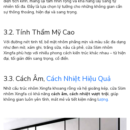
diện tích kính, mang lại tầm nhìn rộng và khả năng lấy sáng tự
nhiên tối đa. Đây là lựa chọn lý tưởng cho những không gian cần
sự thông thoáng, hiện đại và sang trọng.
3.2. Tính Thẩm Mỹ Cao
Với đường nét tinh tế, bề mặt nhôm phẳng mịn và màu sắc đa dạng
như đen mờ, xám ghi, trắng sữa, nâu cà phê, cửa Slim nhôm
Xingfa phù hợp với nhiều phong cách kiến trúc khác nhau – từ hiện
đại, tối giản đến sang trọng, cổ điển.
3.3. Cách Âm,
Cách Nhiệt Hiệu Quả
Nhờ cấu trúc nhôm Xingfa khoang rỗng và hệ gioăng kép, cửa Slim
nhôm Xingfa có khả năng
cách âm, cách nhiệt vượt trội
, giúp
không gian luôn yên tĩnh, mát mẻ và tiết kiệm năng l
ượng.